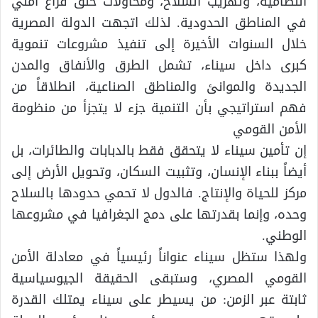
النظامية، وتهريب السلاح، ومحاولات خلق فراغ أمني
في المناطق الحدودية. لذلك اتجهت الدولة المصرية
خلال السنوات الأخيرة إلى تنفيذ مشروعات تنموية
كبرى داخل سيناء، تشمل الطرق والأنفاق والمدن
الجديدة والموانئ والمناطق الصناعية، انطلاقاً من
فهم استراتيجي بأن التنمية جزء لا يتجزأ من منظومة
الأمن القومي
إن تأمين سيناء لا يتحقق فقط بالدبابات والطائرات، بل
أيضاً ببناء الإنسان، وتثبيت السكان، وتحويل الأرض إلى
مركز للحياة والإنتاج. فالدول لا تحمي حدودها بالسلاح
وحده، وإنما بقدرتها على دمج الجغرافيا في مشروعها
الوطني.
ولهذا ستظل سيناء عنواناً رئيسياً في معادلة الأمن
القومي المصري، وستبقى الحقيقة الجيوسياسية
ثابتة عبر الزمن: من يسيطر على سيناء يمتلك القدرة