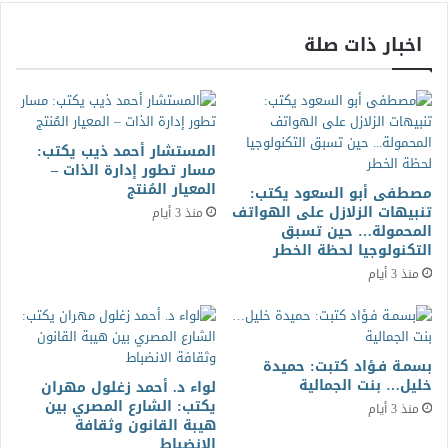
اخبار ذات صلة
المستشار أحمد ذيب يكتب:
مسار تطور إدارة الذات –
المعيار المُنتج
مصطفى أبو السعود يكتب:
تنبيهات الزلازل على الهواتف
منذ 3 أيام
المحمولة… حين تسبق
التكنولوجيا لحظة الخطر
منذ 3 أيام
بسمـة فـؤاد كتبت: حميدة
خليل… بنت الجمالية
لواء د. أحمد زغلول مهران
يكتب: الشارع المصري بين
منذ 3 أيام
هيبة القانون وثقافة
الانضباط