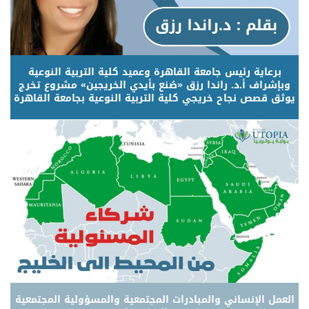
برعاية رئيس جامعة القاهرة وعميد كلية التربية النوعية
وبإشراف أ.د. راندا رزق «صُنع بأيدي الخريجين» مشروع تخرج
يوثق قصص نجاح خريجي كلية التربية النوعية بجامعة القاهرة
العمل الإنساني والمبادرات المجتمعية والمسؤولية المجتمعية