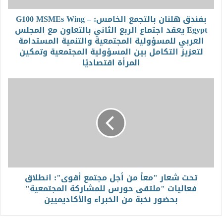
بفندق هلنان بالتجمع الخامس: G100 MSMEs Wing –
Egypt يعقد اجتماع الربع الثاني بالتعاون مع المجلس
العربي للمسؤولية المجتمعية والتنمية المستدامة
لتعزيز التكامل بين المسؤولية المجتمعية وتمكين
المرأة اقتصاديًا
تحت شعار "معاً من أجل مجتمع أقوى": انطلاق
فعاليات "ملتقى حورس للمشاركة المجتمعية"
بحضور نخبة من الخبراء والأكاديميين