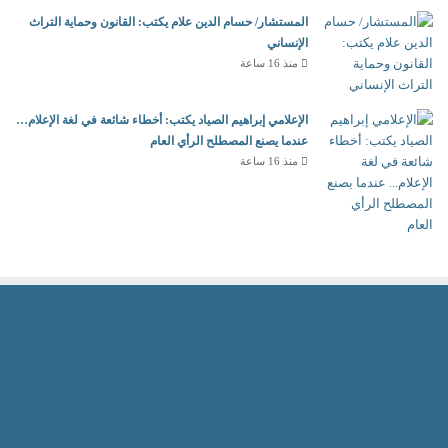
المستشار/ حسام الدين علام يكتب: القانون وحماية التراث
الإنساني
منذ 16 ساعة
الإعلامي إبراهيم الصياد يكتب: أخطاء شائعة في لغة الإعلام…
عندما يصنع المصطلح الرأي العام
منذ 16 ساعة
2026 جميع الحقوق محفوظة للمجلس العربي للمسئولية المجتمعية
Powered by AR Development Team
الرئيسية
منوعات
أخبار ومتابعات
الاقتصاد الأخضر
ثقافة وابداع
شركاء المسئولية
مقالات الرأى
أسرة التحرير
نبض العرب