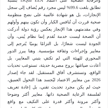
والرقابة الصحية على اعتماد ISQua EEA بنسبة
تطابق بلغت 99.6% ليس مجرد رقم يُضاف إلى سجل
الإنجازات، بل هو شهادة عالمية على نضج منظومة
صحية قررت أن تُنافس الكبار وأن تكون بينهم وأولهم
وفي مقدمتهم، هذا الإنجاز يعكس رؤية دولة أدركت
أن الصحة ليست خدمة تُقدم إنما نظام يُبنى، وأن
الجودة ليست شعارًا، بل التزامًا يوميًا يُترجم إلى
معايير وإجراءات وثقافة مؤسسية. وهنا يبرز الدور
المحوري للهيئة التي لم تكتفِ بتبني المعايير، بل
أعادت صياغتها بروح مصرية حديثة، تستوعب تحديات
الواقع، وتستشرف آفاق المستقبل. لقد جاء إصدار
2026 من معايير الاعتماد ليُجسد هذا التحول العميق،
حيث لم يكن مجرد تحديث تقني، بل إعادة تعريف
لفلسفة الرعاية الصحية ذاتها. معايير أكثر وضوحا
وأكثر مرونة وأكثر قدرة على التكيف مع واقع