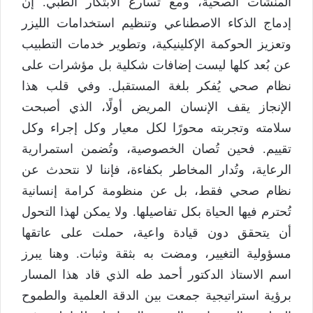
المنشآت الصحية، ومع تسارع الابتكار الطبي. إن
إدماج الذكاء الاصطناعي وتنظيم استخدامات الليزر
وتعزيز الحوكمة الإكلينيكية، وتطوير خدمات التطبيب
عن بُعد كلها ليست إضافات شكلية بل مؤشرات على
نظام صحي يُفكر بلغة المستقبل. وفي قلب هذا
الإنجاز يقف الإنسان المريض أولًا، الذي أصبحت
سلامته وتجربته محورًا لكل معيار وكل إجراء وكل
تقييم. فحين تُصان الخصوصية، وتُضمن استمرارية
الرعاية، وتُدار المخاطر بكفاءة، فإننا لا نتحدث عن
نظام صحي فقط، بل عن منظومة كرامة إنسانية
تُحترم فيها الحياة بكل تفاصيلها. ولا يمكن لهذا التحول
أن يتحقق دون قيادة واعية، حملت على عاتقها
مسؤولية التغيير، ومضت به بثقة وثبات. وهنا يبرز
اسم الاستاذ الدكتور أحمد طه الذي قاد هذا المسار
برؤية استراتيجية جمعت بين الدقة العلمية والطموح