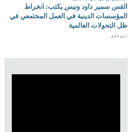
القس سمير داود ونيس يكتب: انخراط
المؤسسات الدينية في العمل المجتمعي في
ظل التحولات العالمية
منذ 4 أيام