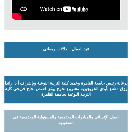
عيد العمال .. دلالات ومعاني
برعاية رئيس جامعة القاهرة وعميد كلية التربية النوعية وبإشراف أ.د. راندا
رزق «صُنع بأيدي الخريجين» مشروع تخرج يوثق قصص نجاح خريجي كلية
التربية النوعية بجامعة القاهرة
العمل الإنساني والمبادرات المجتمعية والمسؤولية المجتمعية في
السعودية