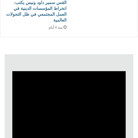
القس سمير داود ونيس يكتب:
انخراط المؤسسات الدينية في
العمل المجتمعي في ظل التحولات
العالمية
منذ 4 أيام