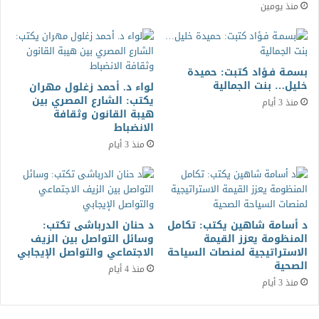
منذ يومين
بسمـة فـؤاد كتبت: حميدة
خليل… بنت الجمالية
لواء د. أحمد زغلول مهران
يكتب: الشارع المصري بين
منذ 3 أيام
هيبة القانون وثقافة
الانضباط
منذ 3 أيام
د أسامة شاهين يكتب: تكامل
د حنان الدرباشى تكتب:
المنظومة يعزز القيمة
وسائل التواصل بين الزيف
الاستراتيجية لمنصات السياحة
الاجتماعي والتواصل الإيجابي
الصحية
منذ 4 أيام
منذ 3 أيام