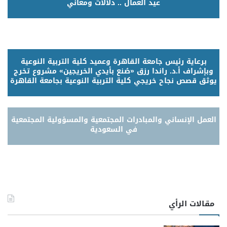
عيد العمال .. دلالات ومعاني
برعاية رئيس جامعة القاهرة وعميد كلية التربية النوعية
وبإشراف أ.د. راندا رزق «صُنع بأيدي الخريجين» مشروع تخرج
يوثق قصص نجاح خريجي كلية التربية النوعية بجامعة القاهرة
العمل الإنساني والمبادرات المجتمعية والمسؤولية المجتمعية
في السعودية
مقالات الرأي