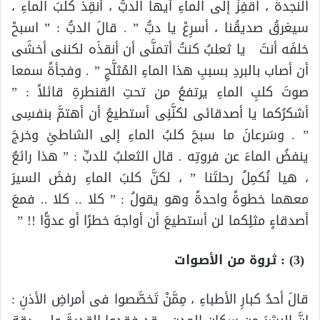
النجدةَ ، اقفِزْ إلى الماءِ أيها الدبُّ ، أنقِذْ كلبَ الماءِ ،
سيغرقُ صديقُنا ، أسرِعْ يا دبُّ ” . قالَ الدبُّ : ” اسبحْ
خلفَه أنتَ يا ثعلبُ كنتُ أتمنَّى أن أنقذَه لكننى أخشَى
أن أصاب بالبردِ بسببِ هذا الماءِ المُثلَّجِ ” . وفجأةً سمعا
صوتَ كلبِ الماءِ يرتفعُ من تحتِ القنطرةِ قائلاً : ”
أشكرُكما يا أصدقائى لكنَّنِى أستطيعُ أن أهتمَّ بنفسِى
” . وسَرعانَ ما سبحَ كلبُ الماءِ إلى الشاطئِ وخرجَ
ينفضُ الماءَ عن فروتِه . قال الثعلبُ للدبِّ : ” هذا رائعٌ
، هيا نُكمِلُ رحلتَنا ” ، لكنَّ كلبَ الماءِ رفضَ السيرَ
معهما خطوةً واحدةً وهو يقولُ : ” كلا .. كلا .. فمعَ
أصدقاءٍ مثلِكما لن أستطيعَ أن أواجهَ خطرًا أو عدوًّا !! ”
(3) : ثروة من الأصوات
قالَ أحدُ كبارِ الأطباءِ ، مِمَّنْ تَخصَّصوا فى أمراضِ الأذنِ :