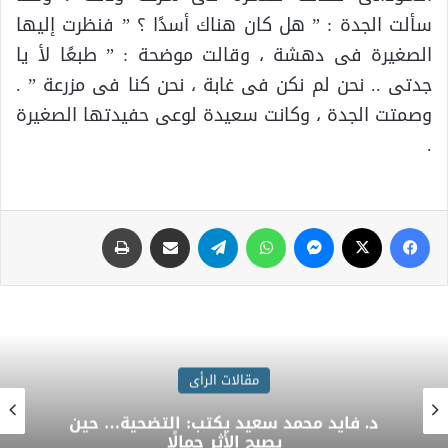
سألت الجدة : ” هل كان هناك أسدًا ؟ ” فنظرت إليها
الصغيرة فى دهشة ، وقالت موضحة : ” طبعًا لأ يا
جدتى .. نحن لم نكن فى غابة ، نحن كنا فى مزرعة ” .
وصمتت الجدة ، وكانت سعيدة لوعى حفيدتها الصغيرة
.
مقالات الرأى
د. فايد محمد سعيد يكتب: التضحية… حين
يصبح الأثر جمالًا