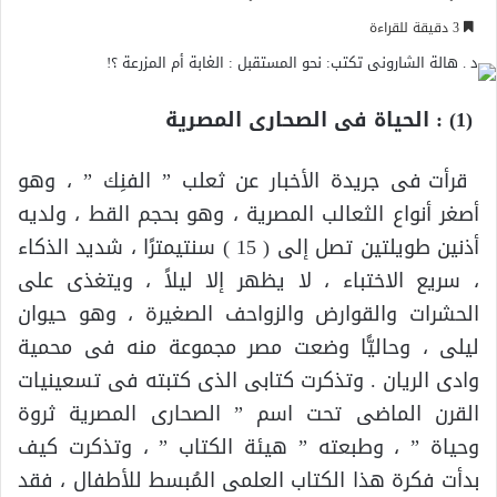
3 دقيقة للقراءة
(1) : الحياة فى الصحارى المصرية
قرأت فى جريدة الأخبار عن ثعلب ” الفنِك ” ، وهو
أصغر أنواع الثعالب المصرية ، وهو بحجم القط ، ولديه
أذنين طويلتين تصل إلى ( 15 ) سنتيمترًا ، شديد الذكاء
، سريع الاختباء ، لا يظهر إلا ليلاً ، ويتغذى على
الحشرات والقوارض والزواحف الصغيرة ، وهو حيوان
ليلى ، وحاليًّا وضعت مصر مجموعة منه فى محمية
وادى الريان . وتذكرت كتابى الذى كتبته فى تسعينيات
القرن الماضى تحت اسم ” الصحارى المصرية ثروة
وحياة ” ، وطبعته ” هيئة الكتاب ” ، وتذكرت كيف
بدأت فكرة هذا الكتاب العلمى المُبسط للأطفال ، فقد