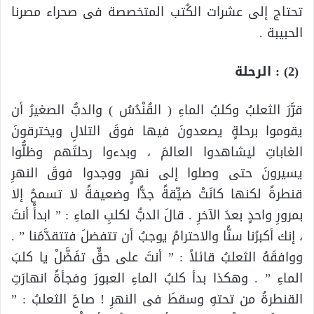
تحتاج إلى عشرات الكُتب المتخصصة فى صحراء مصرنا
الحبيبة .
(2) : الرحلة
قرَّرَ الثعلبُ وكلبُ الماءِ ( القُنْدُسُ ) والدبُّ الصغيرُ أن
يقوموا برحلةٍ يصعدونَ فيها فوقَ التلالِ ويخترقونَ
الغاباتِ ليشاهدوا العالمَ ، وبدءوا رحلتَهم وظلُّوا
يسيرونَ حتى وصلوا إلى نهرٍ ووجدوا فوقَ النهرِ
قنطرةً لكنها كانَتْ ضيِّقةً جدًّا وضعيفةً لا تسمحُ إلا
بمرورِ واحدٍ بعدَ الآخرِ . قالَ الدبُّ لكلبِ الماءِ : ” ابدأْ أنتَ
، إنك أكبرُنا سنًّا والاحترامُ يوجبُ أن تتفضلَ فتتقدَّمَنا ” .
ووافقَهُ الثعلبُ قائلاً : ” أنتَ على حقٍّ تفَضَّلْ يا كلبَ
الماءِ ” . وهكذا بدأ كلبُ الماءِ العبورَ وفجأةً انهارَتِ
القنطرةُ من تحتهِ وسقطَ فى النهرِ ! صاحَ الثعلبُ : ”