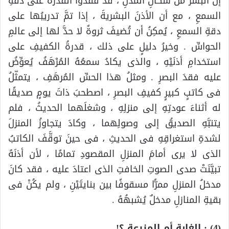
إنَّ البشرَ من سكانِ المدنِ ، قد فقدوا القدرةَ على دقةِ
السمعِ ، مع أن الأذنَ البشريةَ ، إذا تمَّ تدريبُها على
دقةِ السمعِ ، يُمكِنُ أن تُضيفَ ثروةً لا حدَّ لها إلى عالمِ
الحواسِّ . وخيرُ دليلٍ على ذلك ، قدرةُ الكفيفِ على
استخدامِ أذنَيْهِ ، والذى يكادُ سمعُهُ المُرْهَفُ يُعوِّضُ
عليه فقدَ البصرِ . ومثلُ هذا الحسِّ المُرهَفِ ، يتمثّلُ
فى كاتبٍ كبيرٍ كفيفِ البصرِ ، اصطحبَ ذاتَ يومٍ صديقًا
له أثناءَ عودتِهِ إلى منزلِهِ ، وشغلَهما الحديثُ ، فلم
يتنبَّهِ الصديقُ إلى وصولِهما ، وكادَ يتجاوزُ المنزلَ
لشدةِ استغراقِهِ فى الحديثِ ، فى حينَ توقَّفَ الكاتبُ
الذى لا يرى أمامَ المنزلِ المقصودِ تمامًا ، لأن أذنَهُ
تبيَّنَتْ صدى الصوتِ الخافتِ الذى اعتادَ عليه ، فقد كانَ
مدخلُ المنزلِ ممرًّا مسقوفًا بين بنايتَيْنِ ، ولم يكُنْ فى
بقيةِ المنازلِ مدخلٌ يُشبهُهُ .
(4) : الغابة أم المزرعة ؟!