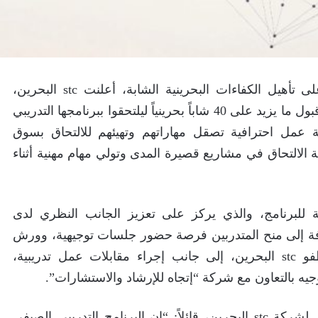
من منطلق مسؤوليتها الاجتماعية وحرصها على تأهيل الكفاءات البحرينية الشابة، أعلنت stc البحرين،
الشركة الرائدة في عالم التكنولوجيا الرقمية، قبول ما يزيد على 40 شاباً بحرينياً ليلتحقوا ببرنامجها التدريبي
عمل احترافية تصقل مهاراتهم وتهيئهم للالتحاق بسوق
ة الالتحاق في مشاريع قصيرة المدى وتولي مهام مهنية أثناء
ة للبرنامج، والذي يركز على تعزيز الجانب النظري لدى
ضافة إلى منح المتدربين فرصة حضور جلسات توجيهية، وورش
عمل، وجلسات للإرشاد المهني يقدمها موظفو stc البحرين، إلى جانب إجراء مقابلات عمل تدريبية،
يه بالتعاون مع شركة “إتجاه للإرشاد والاستشارات”.
وصرّح المهندس نزار بانبيله، الرئيس التنفيذي لشركة stc البحرين، قائلاً: “إن البرنامج التدريبي الصيفي