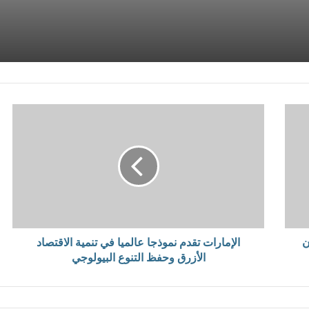
لسرطان وذوي الهمم بعد إشهارها بوزارة التضامن
ظهور، وصناعة النمو.
ت في برنامج التمكين الاجتماعي والاقتصادي للمرأة بأسيوط
ن
الإمارات تقدم نموذجا عالميا في تنمية الاقتصاد
الأزرق وحفظ التنوع البيولوجي
عية لتقديم مزايا خاصة للعاملين بالشراكة مع القطاع الخاص