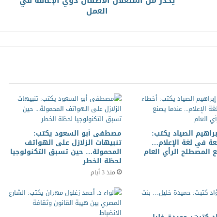
يحذر من استغلال الأطفال ذوي الإعاقة في
العمل
براهيم الصياد يكتب:
مصطفى أبو السعود يكتب:
عة في لغة الإعلام…
تنبيهات الزلازل على الهواتف
 المصطلح الرأي العام
المحمولة… حين تسبق التكنولوجيا
لحظة الخطر
منذ 3 أيام