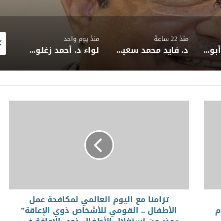
منذ 22 ساعة
منذ يوم واحد
منذ 43 دقيق
د.علي المبروك أبوقرين يكتب: مصر السياحة والصحة
د. فايد محمد سعيد يكتب: التضحية… حين يصبح الأثر جمالًا
لواء د. أحمد زغلول مهران يكتب: عمران خان •• عندما تصبح خدمة الوطن فلسفة حياة* *قراءة في تجارب القادة والتجربة المصرية في بناء الدولة والإنسان
تزامنا مع اليوم العالمي لمكافحة عمل
م
الأطفال .. القومي للأشخاص ذوي الإعاقة”