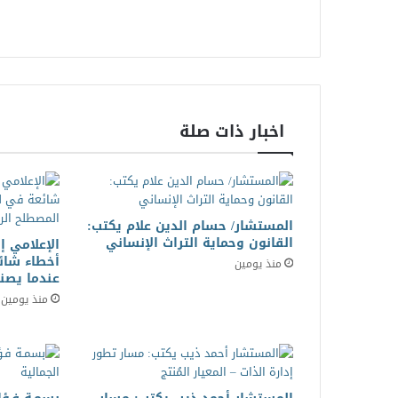
اخبار ذات صلة
المستشار/ حسام الدين علام يكتب:
القانون وحماية التراث الإنساني
الإعلامي إ
أخطاء شائ
منذ يومين
عندما يصنع
منذ يومين