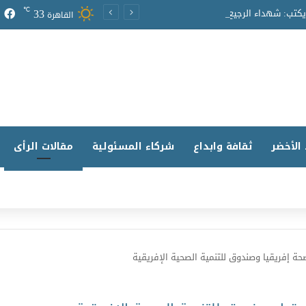
33
℃
أ. د. فايد محمد سعيد يكتب: شهداء الرجيع… حين انتصرت المحبة على الموت
القاهرة
 الأخضر
ثقافة وابداع
شركاء المسئولية
مقالات الرأى
حة إفريقيا وصندوق للتنمية الصحية الإفريقية