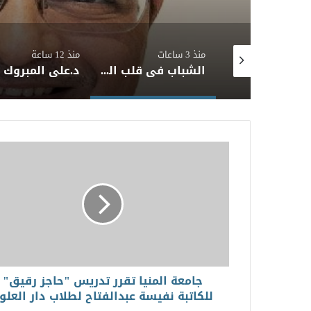
منذ 3 ساعات
منذ 12 ساعة
د. محمد عادل محمد سعيد يكتب: السباق المحموم بين الصين والولايات المتحدة في الذكاء الاصطناعي: من الفائز حتى الآن؟
الشباب في قلب التحديث: نحو استراتيجية وطنية شاملة للتنمية الشبابية في مصر
جامعة المنيا تقرر تدريس "حاجز رقيق"
للكاتبة نفيسة عبدالفتاح لطلاب دار العلو