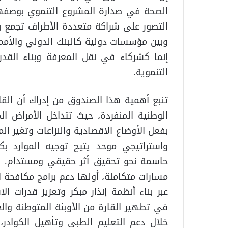
الصحة في صدارة المشروع التنموي بوصفها ر
التصور على شراكة متعددة الأطراف تجمع بين
وبين مؤسسات دولية كالبنك الدولي والأم
إنما كشركاء في نقل المعرفة وبناء القد
التنموية.
تنبع أهمية هذا الصندوق من إدراك أن القارة
الوطنية المنفردة، حيث تتداخل الأمراض الم
بفعل الأوضاع الاقصادية والنزاعات وتغير ا
واستراتيجي موحد يتيح توجيه الموارد ب
حاسمة نحو تحقيق أثر حقيقي ومستدام. و
مسارات متكاملة، أولها دعم برامج مكافحة ا
عبر بناء أنظمة إنذار مبكر وتعزيز قدرات 
في تطهير القارة من الأوبئة المتوطنة والع
خلال دعم التعليم الطبي وتأهيل الكوادر