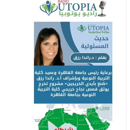
برعاية رئيس جامعة القاهرة وعميد كلية
التربية النوعية وبإشراف أ.د. راندا رزق
«صُنع بأيدي الخريجين» مشروع تخرج
يوثق قصص نجاح خريجي كلية التربية
النوعية بجامعة القاهرة