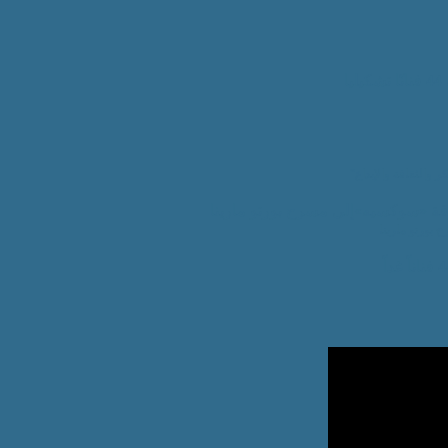
 والثقافة والإبداع”
بورتو مارينا