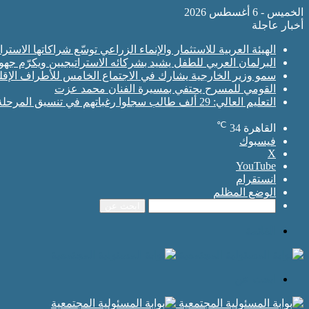
الخميس - 6 أغسطس 2026
أخبار عاجلة
الهيئة العربية للاستثمار والإنماء الزراعي توسّع شراكاتها الاس
البرلمان العربي للطفل يشيد بشركائه الاستراتيجيين ويكرّم جه
سمو وزير الخارجية يشارك في الاجتماع الخامس للأطراف الإقلي
القومي للمسرح يحتفي بمسيرة الفنان محمد عزت
التعليم العالي: 29 ألف طالب سجلوا رغباتهم في تنسيق المرحلة الأولى للقبول بالجامعات
℃
القاهرة
34
فيسبوك
‫X
‫YouTube
انستقرام
الوضع المظلم
ابحث عن
القائمة
ابحث عن