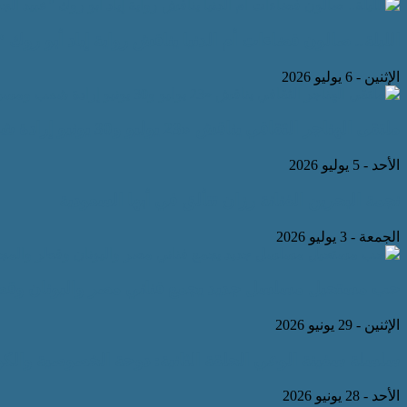
الليلة.. صالون فضاءات أم الدنيا يناقش رواية إياد أبو روك “
الإثنين - 6 يوليو 2026
ملتقى الهناجر الثقافي يناقش «23 يوليو و30 يونيو إرادة شعب ومسيرة وطن» .. غداً كتبت: أسماء عبدالرحمن
الأحد - 5 يوليو 2026
نجمة البحرين الفنانة رزان تتألق في أبها السعودية
الجمعة - 3 يوليو 2026
حب مستحيل مسلسل جديد يجمع فناني مصر واليونان وقط
الإثنين - 29 يونيو 2026
سلسلة سفينة الوعي الحلقة الثانية: دوحة الخصوصية والك
الأحد - 28 يونيو 2026