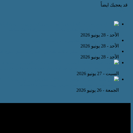
قد يعجبك ايضاً
إغلاق
افتتاح معرض “زرقة المدى” بجاليري بيكاسو إيست بمشاركة 44 فنانًا تشكيليا
الأحد - 28 يونيو 2026
سعاد سليمان توقع أعمالها للجمهور في دار “بتانة “.. الأربعاء
الأحد - 28 يونيو 2026
صالون دار المعارف الثقافي يدشن انطلاقته بلقاء عن “أحمد زكريا الشلق.. مؤرخ الفكر
الأحد - 28 يونيو 2026
بمسرحية الساحل الشرير .. أشرف عبد الباقي يعلن عودة فرقة «سوكسيه»إلى مسرح 
السبت - 27 يونيو 2026
من تحية حليم إلى بهجوري.. افتتاح معرض “زرقة المدى” لـ 44 فناناً غداً
الجمعة - 26 يونيو 2026