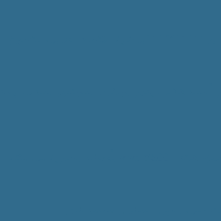
للتطوع
ور أحمد هشام يفوز بجائزة المجتمع المدني وح