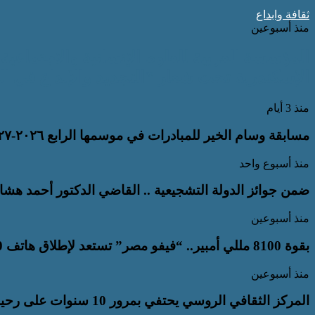
ثقافة وابداع
منذ أسبوعين
المؤسسة العربية للعلوم الإنسانية والاجتماعية
الإسكندرية تحت شعار “التجديد والإبداع في ال
منذ 3 أيام
مسابقة وسام الخير للمبادرات في موسمها الرابع ٢٠٢٦-٢٠٢٧ برعاية الاتحاد العربى للتطوع
منذ أسبوع واحد
ضمن جوائز الدولة التشجيعية .. القاضي الدكتور أحمد هشا
منذ أسبوعين
بقوة 8100 مللي أمبير.. “فيفو مصر” تستعد لإطلاق هاتف vivo Y500 بأضخم بطارية في فئته
منذ أسبوعين
المركز الثقافي الروسي يحتفي بمرور 10 سنوات على رحيل المخرج محمد خان