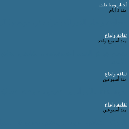
أخبار ومتابعات
منذ 3 أيام
مسابقة وسام الخير للمبادرات في موسمها الرابع ٢٠٢٦-٢٠٢٧ برعاية الاتحاد العربى 
ثقافة وابداع
منذ أسبوع واحد
ضمن جوائز الدولة التشجيعية .. القاضي الدكت
الإنسان
ثقافة وابداع
منذ أسبوعين
بقوة 8100 مللي أمبير.. “فيفو مصر” تستعد لإطلاق هاتف vivo Y500 بأضخم بطارية في فئته
ثقافة وابداع
منذ أسبوعين
المركز الثقافي الروسي يحتفي بمرور 10 سنوات على رحيل المخرج محمد خان