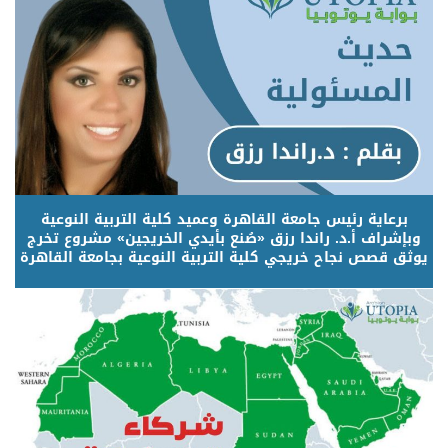
برعاية رئيس جامعة القاهرة وعميد كلية التربية النوعية
وبإشراف أ.د. راندا رزق «صُنع بأيدي الخريجين» مشروع تخرج
يوثق قصص نجاح خريجي كلية التربية النوعية بجامعة القاهرة