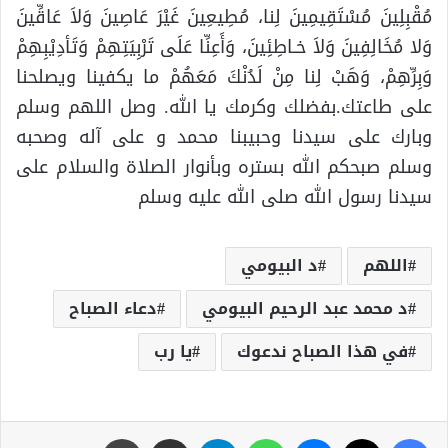
مُقْبِلِينَ مُسْتَقِيمِينَ لِنا، مُطِيعِينَ غَيْرَ عَاصِينَ وَلاَ عَاقِّينَ
وَلا مُخَالِفِينَ وَلاَ خـاطِئِينَ، وَأَعِنِّا عَلَى تَرْبِيَتِهِمْ وَتَأدِيْبِهِمْ
وَبِرِّهِمْ، وَهَبْ لِنا مِنْ لَدُنْكَ مَعَهُمْ ما يكفينا ويصلحنا
على طاعتك.بفضلك وكرمك يا الله. وصل اللهم وسلم
وبارك على سيدنا وحبيبنا محمد و على آله وصحبه
وسلم صبحكم الله بستره وبأنوار الصلاة والسلام على
سيدنا رسول الله صلى الله عليه وسلم
اللهم
د البيومي
د محمد عبد الرحيم البيومي
دعاء الصباح
في هذا الصباح ندعوك
يا رب