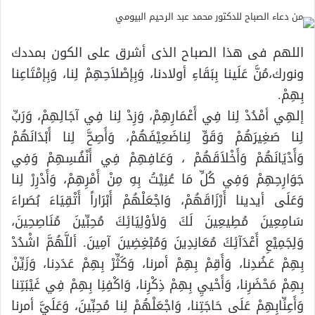
اللهم فى هذا الصباح الذى أشرق على الكون بمددك
ونورك،مُنَّ عَلَينا بِبَقَاءِ أولادنا، وَبِإصْلاَحِهِمْ لِنا، وَبِإمْتَاعِنا
بِهِمْ.
إلهِي أمْدُدْ لِنا فِي أَعْمَارِهِمْ، وَزِدْ لِنا فِي آجَالِهِمْ، وَرَبِّ
لِنا صَغِيرَهُمْ وَقَوِّ لِناضَعِيْفَهُمْ، وَأَصِحَّ لِنا أَبْدَانَهُمْ
وَأَدْيَانَهُمْ وَأَخْلاَقَهُمْ ، وَعَافِهِمْ فِي أَنْفُسِهِمْ وَفِي
جَوَارِحِهِمْ وَفِي كُلِّ مَا عُنِيْتُ بِهِ مِنْ أَمْرِهِمْ، وَأَدْرِرْ لِنا
وَعَلَى أيدينا أَرْزَاقَهُمْ، وَاجْعَلْهُمْ أَبْرَاراً أَتْقِيَاءَ بُصَراءَ
سَامِعِينَ مُطِيعِينَ لَكَ وَلأوْلِيَائِكَ مُحِبِّينَ مُنَاصِحِينَ،
وَلِجَمِيْعِ أَعْدَآئِكَ مُعَانِدِينَ وَمُبْغِضِينَ آمِينَ. أللَّهُمَّ اشْدُدْ
بِهِمْ عَضُدِنا، وَأَقِمْ بِهِمْ أمرنا، وَكَثِّرْ بِهِمْ عَدَدِنا، وَزَيِّنْ
بِهِمْ مَحْضَرِنا، وَأَحْييِ بِهِمْ ذِكْرِنا، وَاكْفِنِا بِهِمْ فِي غَيْبَتِنا
وَأَعِنِّابِهِمْ عَلَى حَاجَتِنا، وَاجْعَلْهُمْ لِنا مُحِبِّينَ، وَعَلَيَّ أمرنا