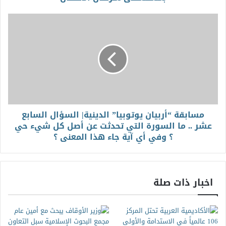
مسابقة “أربيان يوتوبيا” الدينية| السؤال السابع
عشر .. ما السورة التي تحدثت عن أصل كل شيء حي
؟ وفي أي آية جاء هذا المعنى ؟
اخبار ذات صلة