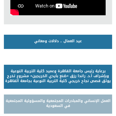
عيد العمال .. دلالات ومعاني
برعاية رئيس جامعة القاهرة وعميد كلية التربية النوعية
وبإشراف أ.د. راندا رزق «صُنع بأيدي الخريجين» مشروع تخرج
يوثق قصص نجاح خريجي كلية التربية النوعية بجامعة القاهرة
العمل الإنساني والمبادرات المجتمعية والمسؤولية المجتمعية
في السعودية