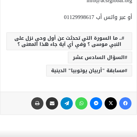
info@acsrglobal.org
أو عبر واتس أب 01129998617
.. ما السورة التي تحدثت عن أول وحي نزل على
النبي موسى ؟ وفي أي آية جاء هذا المعنى ؟
السؤال السادس عشر
مسابقة "أربيان يوتوبيا" الدينية