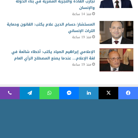
تجارب القادة والتجربة المصرية في بناء الدولة
والإنسان
منذ 14 ساعة
المستشار/ حسام الدين علام يكتب: القانون وحماية
التراث الإنساني
منذ 19 ساعة
الإعلامي إبراهيم الصياد يكتب: أخطاء شائعة في
لغة الإعلام… عندما يصنع المصطلح الرأي العام
منذ 19 ساعة
2026 جميع الحقوق محفوظة للمجلس العربي للمسئولية المجتمعية
Powered by AR Development Team
الرئيسية
منوعات
أخبار ومتابعات
الاقتصاد الأخضر
ثقافة وابداع
شركاء المسئولية
مقالات الرأى
أسرة التحرير
نبض العرب