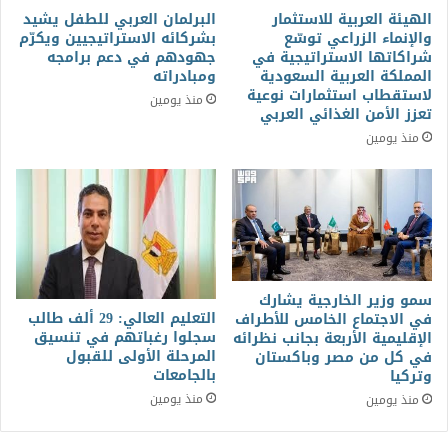
الهيئة العربية للاستثمار
البرلمان العربي للطفل يشيد
والإنماء الزراعي توسّع
بشركائه الاستراتيجيين ويكرّم
شراكاتها الاستراتيجية في
جهودهم في دعم برامجه
المملكة العربية السعودية
ومبادراته
لاستقطاب استثمارات نوعية
منذ يومين
تعزز الأمن الغذائي العربي
منذ يومين
سمو وزير الخارجية يشارك
التعليم العالي: 29 ألف طالب
في الاجتماع الخامس للأطراف
سجلوا رغباتهم في تنسيق
الإقليمية الأربعة بجانب نظرائه
المرحلة الأولى للقبول
في كل من مصر وباكستان
بالجامعات
وتركيا
منذ يومين
منذ يومين