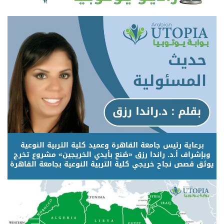
برعاية رئيس جامعة القاهرة وعميد كلية التربية النوعية
وبإشراف أ.د. راندا رزق «صُنع بأيدي الخريجين» مشروع تخرج
يوثق قصص نجاح خريجي كلية التربية النوعية بجامعة القاهرة