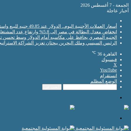
الجمعة - 7 أغسطس 2026
أخبار عاجلة
أسعار العملات الأجنبية اليوم.. الدولار عند 49.85 جنيه للبيع واستقرار حركة الصرف
انخفاض معدل البطالة في مصر إلى 5.8% وارتفاع عدد المشتغلين إلى 33.6 مليون فرد
الجنيه المصري يحافظ على مكاسبه أمام الدولار وسط تحسن تدف
الرئيس السيسي وملك البحرين يبحثان تعزيز الشراكة الاستراتي
℃
القاهرة
36
فيسبوك
‫X
‫YouTube
انستقرام
الوضع المظلم
ابحث عن
القائمة
ابحث عن