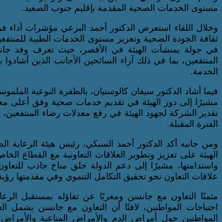
مستوى الخدمات الصحية المقدمة بإقليم جنوب الصعيد.
وخلال اللقاء استعرض الدكتور أحمد البرعي مؤشرات أداء فرع ا
ثقافة الجودة الصحية وتعزيز مستوى الخدمات الطبية للمنتفع
في جولة بمنشآت الهيئة في الأقصر، حيث تعرف وفد جا
المنتفعين، بما في ذلك آراء السائحين الأجانب الذين أشادوا
الخدمة.
فيما أشاد الدكتور سيفان كالوستيان، بالطفرة النوعية الملم
مشيرًا إلى دور الهيئة في تقديم خدمات صحية وفق أعلى معايي
تقدير الشركة لجهود الهيئة في رفع معدلات رضاء المنتفعين، م
الفترة المقبلة.
ومن جانبه أكد الدكتور أحمد السبكي، رئيس هيئة الرعاية
الهيئة على تعزيز وتطوير العلاقات التعاونية مع القطاع ا
واستدامتها، مشيرًا إلى دعم الدولة خلق مناخ جاذب للتعاو
علاقات التعاون نحو تحقيق التكامل التنموي وفي مقدمتها رؤية مصر
مثمنًا التعاون مع جانسن ومعربًا عن تفاؤله بمستقبل الر
احتياجات المواطنين، لافتًا أن التعاون مع جانسن يشمل ال
المواطنين حول أمراض الدم والأمراض المناعية والأمراض ا