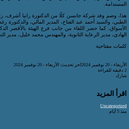
المستدامة.
هذا، وضم وفد شركة جانسن كلًا من الدكتورة رانيا أشرف، ر
الطبي، والسيد أحمد عبد الفتاح، المدير المالي، والدكتورة رغد
الأسواق، كما حضر اللقاء من جانب فرع الهيئة بالأقصر الدكت
الهادي، مدير الرعاية الثانوية، والمهندس محمد خليل، مدير ال
كلمات مفتاحية
أثر ملموس في تلبية احتياجات المواطنين ويسهم في تعزيز ج
جانسن ..ويؤكد :التعاون مع القطاع الخاص
رئيس هيئة الرعاية
الأربعاء - 20 نوفمبر 2024
اخر تحديث: الأربعاء - 20 نوفمبر 2024
2 دقيقة للقراءة
شارك
فيسبوك
‫X
ماسنجر
ماسنجر
واتساب
تيلقرام
شارك بالبريد الالكتروني
اقرأ المزيد
Uncategorized
منذ 5 أيام
رئيس هيئة الرعاية الصحية يبحث مع نائبة وزير