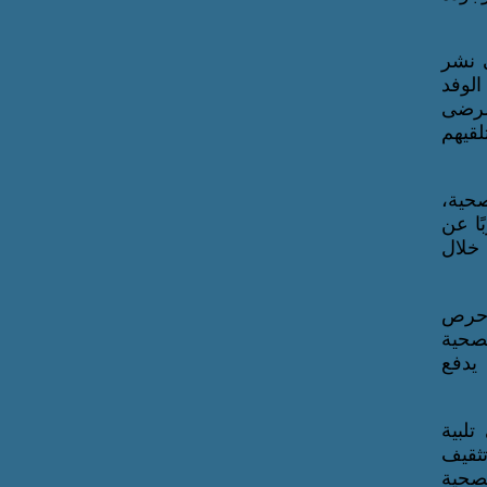
ي نشر
الوفد
مرضى
لقيهم
صحية،
ًا عن
 خلال
 حرص
لصحية
 يدفع
لبية
تثقيف
صحية