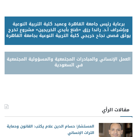
برعاية رئيس جامعة القاهرة وعميد كلية التربية النوعية
وبإشراف أ.د. راندا رزق «صُنع بأيدي الخريجين» مشروع تخرج
يوثق قصص نجاح خريجي كلية التربية النوعية بجامعة القاهرة
العمل الإنساني والمبادرات المجتمعية والمسؤولية المجتمعية
في السعودية
مقالات الرأي
المستشار/ حسام الدين علام يكتب: القانون وحماية
التراث الإنساني