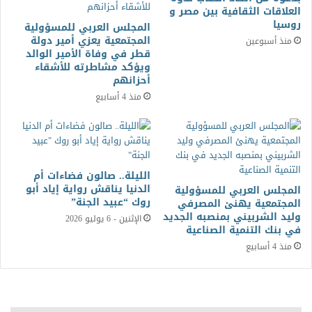
العلاقات الثقافية بين مصر و
روسيا
المجلس العربي للمسؤولية
المجتمعية يعزي أمير دولة
منذ أسبوعين
قطر في وفاة الأمير الوالد
ويؤكد مشاطرته للأشقاء
أحزانهم
منذ 4 أسابيع
الليلة.. صالون فضاءات أم
الدنيا يناقش رواية إياد أبو
المجلس العربي للمسؤولية
روك “عبيد الجنة”
المجتمعية يهنئ المصرفي
وليد الشربيني بمنصبه الجديد
الإثنين - 6 يوليو 2026
في بنك التنمية الصناعية
منذ 4 أسابيع