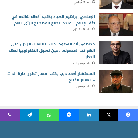
منذ 9 ثواني
الإعلامي إبراهيم الصياد يكتب: أخطاء شائعة في
لغة الإعلام… عندما يصنع المصطلح الرأي العام
منذ 6 دقائق
مصطفى أبو السعود يكتب: تنبيهات الزلازل على
الهواتف المحمولة… حين تسبق التكنولوجيا لحظة
الخطر
منذ يوم واحد
المستشار أحمد ذيب يكتب: مسار تطور إدارة الذات
– المعيار المُنتج
منذ يومين
2026 جميع الحقوق محفوظة للمجلس العربي للمسئولية المجتمعية
Powered by AR Development Team