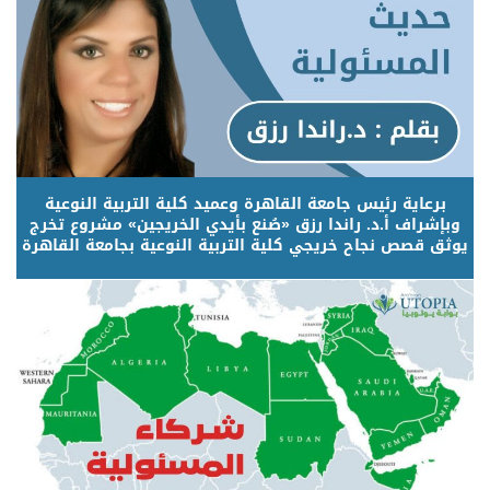
برعاية رئيس جامعة القاهرة وعميد كلية التربية النوعية
وبإشراف أ.د. راندا رزق «صُنع بأيدي الخريجين» مشروع تخرج
يوثق قصص نجاح خريجي كلية التربية النوعية بجامعة القاهرة