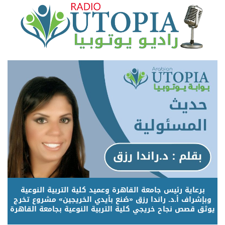
برعاية رئيس جامعة القاهرة وعميد كلية التربية النوعية
وبإشراف أ.د. راندا رزق «صُنع بأيدي الخريجين» مشروع تخرج
يوثق قصص نجاح خريجي كلية التربية النوعية بجامعة القاهرة