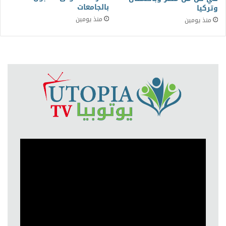
بالجامعات
وتركيا
منذ يومين
منذ يومين