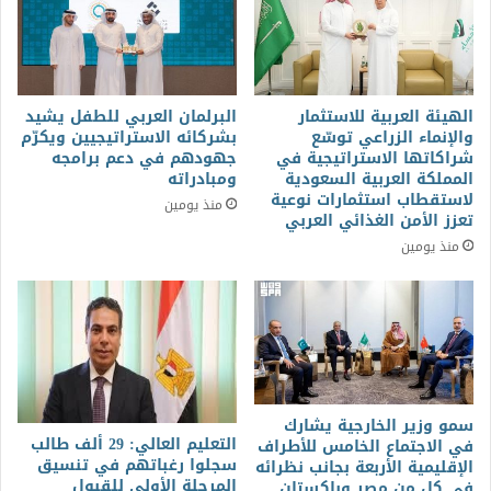
الهيئة العربية للاستثمار
البرلمان العربي للطفل يشيد
والإنماء الزراعي توسّع
بشركائه الاستراتيجيين ويكرّم
شراكاتها الاستراتيجية في
جهودهم في دعم برامجه
المملكة العربية السعودية
ومبادراته
لاستقطاب استثمارات نوعية
منذ يومين
تعزز الأمن الغذائي العربي
منذ يومين
سمو وزير الخارجية يشارك
التعليم العالي: 29 ألف طالب
في الاجتماع الخامس للأطراف
سجلوا رغباتهم في تنسيق
الإقليمية الأربعة بجانب نظرائه
المرحلة الأولى للقبول
في كل من مصر وباكستان