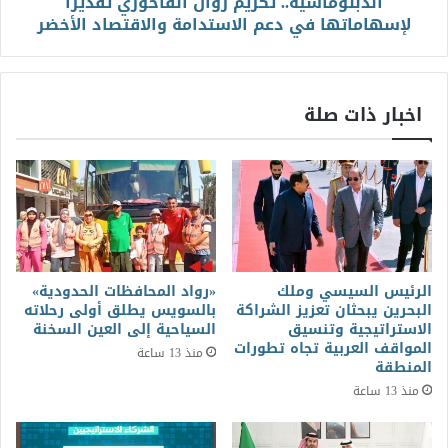
الدبلوماسية.. تكريم روان الفاخوري تقديرًا
لإسهاماتها في دعم الاستدامة والاقتصاد الأخضر
اخبار ذات صلة
الرئيس السيسي وملك
«رواد المحافظات الحدودية»
البحرين يبحثان تعزيز الشراكة
بالسويس يطلق أولى رحلاته
الاستراتيجية وتنسيق
السياحية إلى العين السخنة
المواقف العربية تجاه تطورات
منذ 13 ساعة
المنطقة
منذ 13 ساعة