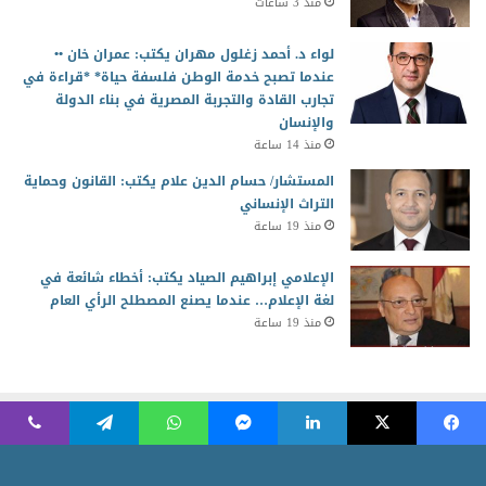
منذ 3 ساعات
لواء د. أحمد زغلول مهران يكتب: عمران خان ••
عندما تصبح خدمة الوطن فلسفة حياة* *قراءة في
تجارب القادة والتجربة المصرية في بناء الدولة
والإنسان
منذ 14 ساعة
المستشار/ حسام الدين علام يكتب: القانون وحماية
التراث الإنساني
منذ 19 ساعة
الإعلامي إبراهيم الصياد يكتب: أخطاء شائعة في
لغة الإعلام… عندما يصنع المصطلح الرأي العام
منذ 19 ساعة
2026 جميع الحقوق محفوظة للمجلس العربي للمسئولية المجتمعية
Powered by AR Development Team