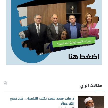
مقالات الرأي
د. فايد محمد سعيد يكتب: التضحية… حين يصبح
الأثر جمالًا