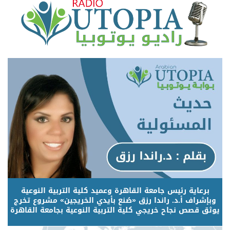
برعاية رئيس جامعة القاهرة وعميد كلية التربية النوعية
وبإشراف أ.د. راندا رزق «صُنع بأيدي الخريجين» مشروع تخرج
يوثق قصص نجاح خريجي كلية التربية النوعية بجامعة القاهرة