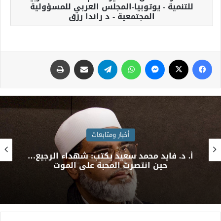
للتنمية - يوتوبيا-المجلس العربي للمسؤولية
المجتمعية - د راندا رزق
أخبار ومتابعات
فريق طبي بمستشفيات سوهاج الجامعية
ينجح في إنقاذ حياة طفل بعد اختراق إبرة
لجدار القلب