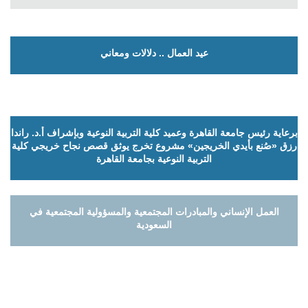
عيد العمال .. دلالات ومعاني
برعاية رئيس جامعة القاهرة وعميد كلية التربية النوعية وبإشراف أ.د. راندا
رزق «صُنع بأيدي الخريجين» مشروع تخرج يوثق قصص نجاح خريجي كلية
التربية النوعية بجامعة القاهرة
العمل الإنساني والمبادرات المجتمعية والمسؤولية المجتمعية في
السعودية