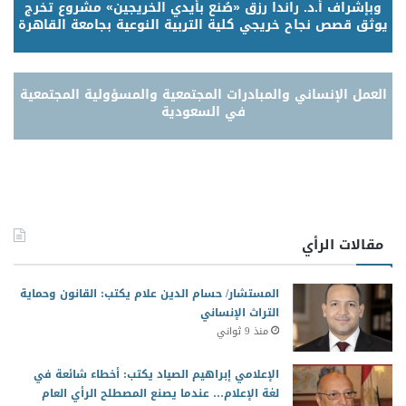
وبإشراف أ.د. راندا رزق «صُنع بأيدي الخريجين» مشروع تخرج
يوثق قصص نجاح خريجي كلية التربية النوعية بجامعة القاهرة
العمل الإنساني والمبادرات المجتمعية والمسؤولية المجتمعية
في السعودية
مقالات الرأي
المستشار/ حسام الدين علام يكتب: القانون وحماية
التراث الإنساني
منذ 9 ثواني
الإعلامي إبراهيم الصياد يكتب: أخطاء شائعة في
لغة الإعلام… عندما يصنع المصطلح الرأي العام