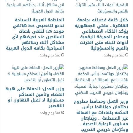
خلال كلمة فضيلته بجامعة
المنظمة العربية للسياحة
القاهرة.. مفتي الجمهورية
تدعو لتخصيص خط هاتفي
يؤكد الذكاء الاصطناعي
موحد 126 لتلقى بلاغات
ومصادر المعرفة الرقمية
السائحين عند تعرضهم لأي
أدوات للبناء متى اقترنت
مشاكل أثناء رحلاتهم
بالقيم والمسؤولية
السياحية بكافه الدول العربية
منذ يوم واحد
منذ يوم واحد
وزير العدل: الحفاظ على هيبة
القضاء وتأمين المحاكم
مسئولية لا تقبل التهاون أو
وزير العمل ومحافظ مطروح
التقصير
يختتمان جولتهما برأس
الحكمة بلقاءات مع العمالة
منذ يوم واحد
غير المنتظمة .. ويتابعان
مستوى الرعاية الصحية..
ويكرّمان خريجي التدريب