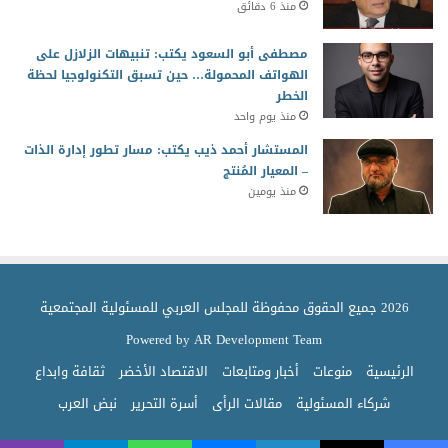
منذ 6 دقائق
مصطفى أبو السعود يكتب: تنبيهات الزلازل على
الهواتف المحمولة… حين تسبق التكنولوجيا لحظة
الخطر
منذ يوم واحد
المستشار أحمد ذيب يكتب: مسار تطور إدارة الذات
– المعيار المُنتج
منذ يومين
2026 جميع الحقوق محفوظة للمجلس العربي للمسئولية المجتمعية
Powered by AR Development Team
الرئيسية
منوعات
أخبار ومتابعات
الاقتصاد الأخضر
ثقافة وابداع
شركاء المسئولية
مقالات الرأى
أسرة التحرير
نبض العرب