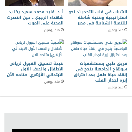
الشباب في قلب التحديث: نحو
أ. د. فايد محمد سعيد يكتب:
استراتيجية وطنية شاملة
شهداء الرجيع… حين انتصرت
للتنمية الشبابية في مصر
المحبة على الموت
منذ يومين
منذ يومين
فريق طبي بمستشفيات
نتيجة تنسيق القبول لرياض
سوهاج الجامعية ينجح في
الأطفال والصف الأول
إنقاذ حياة طفل بعد اختراق
الابتدائي الأزهري| متاحة الآن
إبرة لجدار القلب
منذ يومين
منذ يومين