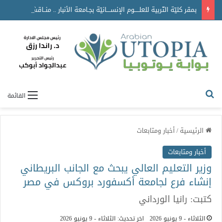
بمقر كليّة التّربية للعلـــــوم الإنســــانيّة بجـامعة الأنبار .. منــاقشة أطروحة دكتوراه بعنوان :( تقنيات السرد في أراجيز العرب ديوان رؤبة بن العجاج أنموذجاً )
القائمة
الرئيسية
/
أخبار ومتابعات
أخبار ومتابعات
وزير التعليم العالي يبحث مع الجانب البريطاني
إنشاء فرع لجامعة أكسفورد بروكس في مصر
كتبت: رانيا الورداني
الثلاثاء - 9 يونيو 2026
اخر تحديث: الثلاثاء - 9 يونيو 2026