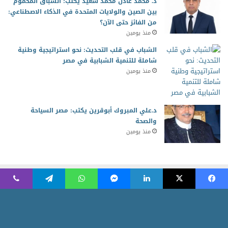
د. محمد عادل محمد سعيد يكتب: السباق المحموم
بين الصين والولايات المتحدة في الذكاء الاصطناعي:
من الفائز حتى الآن؟
منذ يومين
الشباب في قلب التحديث: نحو استراتيجية وطنية
شاملة للتنمية الشبابية في مصر
منذ يومين
د.علي المبروك أبوقرين يكتب: مصر السياحة
والصحة
منذ يومين
2026 جميع الحقوق محفوظة للمجلس العربي للمسئولية المجتمعية
Powered by AR Development Team
الرئيسية
منوعات
أخبار ومتابعات
الاقتصاد الأخضر
ثقافة وابداع