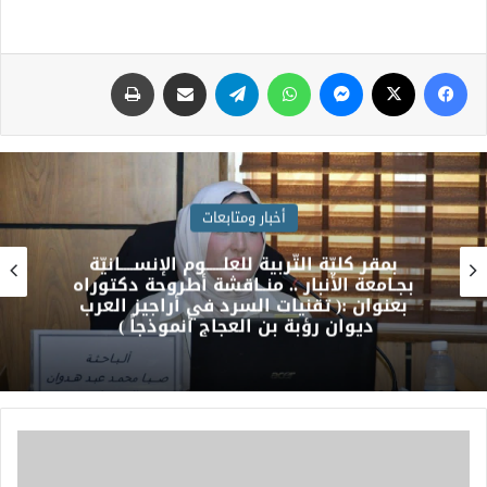
أخبار ومتابعات
بمقر كليّة التّربية للعلـــــوم الإنســــانيّة
بجـامعة الأنبار .. منــاقشة أطروحة دكتوراه
بعنوان :( تقنيات السرد في أراجيز العرب
ديوان رؤبة بن العجاج أنموذجاً )