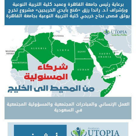
برعاية رئيس جامعة القاهرة وعميد كلية التربية النوعية
وبإشراف أ.د. راندا رزق «صُنع بأيدي الخريجين» مشروع تخرج
يوثق قصص نجاح خريجي كلية التربية النوعية بجامعة القاهرة
العمل الإنساني والمبادرات المجتمعية والمسؤولية المجتمعية
في السعودية