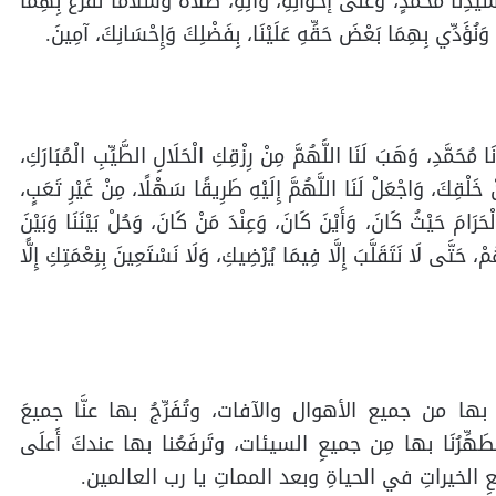
دِنَا مُحَمَّدٍ، وَعَلَى إخْوَانِهِ، وآَلِهِ، صَلَاةً وسَلَامًا نَقْرَعُ بِهِمَا
 وَنُؤَدِّي بِهِمَا بَعْضَ حَقِّهِ عَلَيْنَا، بِفَضْلِكَ وَإِحْسَانِكَ، آمِينَ.
ا مُحَمَّدِ، وَهَبَ لَنَا اللَّهُمَّ مِنْ رِزْقِكِ الْحَلَالِ الطَّيِّبِ الْمُبَارَكِ،
خَلْقِكَ، وَاجْعَلْ لَنَا اللَّهُمَّ إِلَيْهِ طَرِيقًا سَهْلًا، مِنْ غَيْرِ تَعَبٍ،
 الْحَرَامَ حَيْثُ كَانَ، وَأَيْنَ كَانَ، وَعِنْدَ مَنْ كَانَ، وَحُلْ بَيْنَنَا وَبَيْنَ
ْ، حَتَّى لَا نَتَقَلَّبَ إِلَّا فِيمَا يُرْضِيكِ، وَلَا نَسْتَعِينَ بِنِعْمَتِكِ إِلًّا
 بها من جميع الأهوال والآفات، وتُفَرِّجُ بها عنَّا جميعَ
َهِّرُنَا بها مِن جميعِ السيئات، وتَرفَعُنا بها عندكَ أَعلَى
جميعِ الخيراتِ في الحياةِ وبعد المماتِ يا رب العالمين.