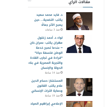
مقالات الرأي
د. فايد محمد سعيد
يكتب: التضحية… حين
يصبح الأثر جمالًا
منذ 3 ساعات
لواء د. أحمد زغلول
مهران يكتب: عمران خان
•• عندما تصبح خدمة
الوطن فلسفة حياة*
*قراءة في تجارب القادة
والتجربة المصرية في بناء
الدولة والإنسان
منذ 14 ساعة
المستشار/ حسام الدين
علام يكتب: القانون
وحماية التراث الإنساني
منذ 19 ساعة
الإعلامي إبراهيم الصياد