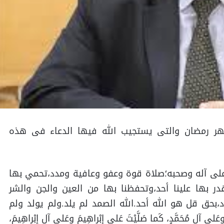
 رمضان والتى يستجيب الله فيها الدعاء فى هذه
لى آله وصحبه؛صلاة قوة وعفو وعافية ومدد،تحمي بها
قدر بها علينا أحد،وتحفظنا بها من العين والجن والشر
،بحق قل هو الله أحد.الله الصمد لم يلد.ولم يولد ولم
َلى آلِ مُحَمَّدٍ، كَما صَلَّيْتَ عَلى إبْراهِيمَ وعَلى آلِ إبْراهِيمَ،