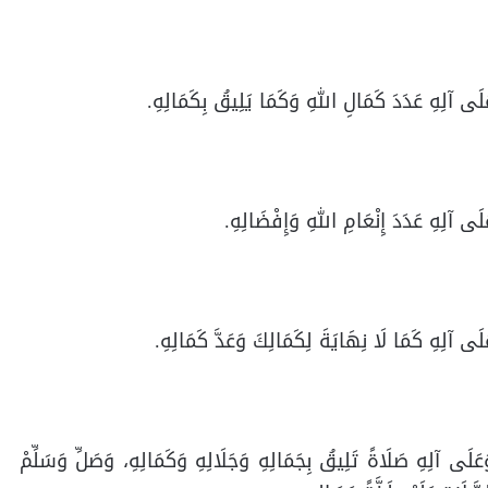
عَلَى آلِهِ عَدَدَ كَمَالِ اللهِ وَكَمَا يَلِيقُ بِكَمَالِهِ.
َلَى آلِهِ عَدَدَ إِنْعَامِ اللهِ وَإِفْضَالِهِ.
َلَى آلِهِ كَمَا لَا نِهَايَةَ لِكَمَالِكَ وَعَدَّ كَمَالِهِ.
َعَلَى آلِهِ صَلَاةً تَلِيقُ بِجَمَالِهِ وَجَلَالِهِ وَكَمَالِهِ، وَصَلِّ وَسَلِّمْ