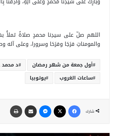
وَبَارِكْ عَلَى سَيِّدِنَا مُحَمَّدٍ وَعَلَى آلِهِ، وَأَذِقْنَا بِالص
اللهم صلّ على سيدِنا محمدٍ صلاةً تملأُ بها 
والمومناتِ فرَجَا وفرَحَا وسرورا، وعلى آله 
أول جمعة من شهر رمضان
د محمد ع
ساعات الغروب
يوتوبيا
شارك