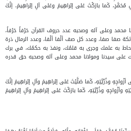
ِ مُحَمَّدٍ، كَما بارَكْتَ عَلى إبْراهِيمَ وعَلى آلِ إبْراهِيمَ، إنَّكَ
حمد وعلى آله وصحبه عدد حروف القرآن حَرْفاً حَرْفاً،
ئكة صفا صفا، وعدد كل صف ألْفا ألْفا، وعدد الرمال ذرة
ما أحاط به علمك وجرى به قلمُك، ونفذ به حكمُك، في برك
ك على سيدنا ومولانا محمد وعلى آله وصحبه حق قدره
أزْواجِهِ وذُرِّيَّتِهِ، كَما صَلَّيْتَ عَلى إبْراهِيمَ وآلِ إبْراهِيمَ إنَّكَ
هِ وأزْواجِهِ وذُرِّيَّتِهِ، كَما بارَكْتَ عَلى إبْراهِيمَ وآلِ إبْراهِيمَ