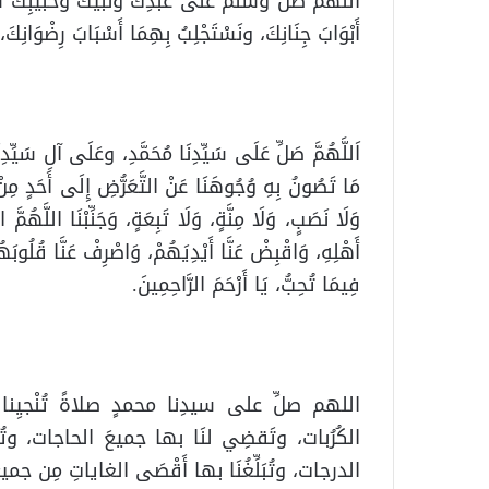
اللَّهُمَّ صَلِّ وَسُلِّمَ عَلَى عبْدِكَ ونبيِّكَ وحبيبِكَ سيِّ
أَبْوَابَ جِنَانِكَ، ونَسْتَجْلِبُ بِهِمَا أَسْبَابَ رِضْوَانِكَ،
اَللَّهُمَّ صَلِّ عَلَى سَيِّدِنَا مُحَمَّدِ، وعَلَى آلِ سَيِّدِنَ
مَا تَصُونُ بِهِ وُجُوهَنَا عَنْ التَّعَرُّضِ إِلَى أَحَدٍ مِنْ 
وَلَا نَصَبٍ، وَلَا مِنَّةٍ، وَلَا تَبِعَةٍ، وَجَنِّبْنَا اللَّهُمَّ
أَهْلِهِ، وَاقْبِضْ عَنَّا أَيْدِيَهُمْ، وَاصْرِفْ عَنَّا قُلُوبَهُم
فِيمَا تُحِبُّ، يَا أَرْحَمَ الرَّاحِمِينَ.
اللهم صلِّ على سيدِنا محمدٍ صلاةً تُنْجيِنا
الكُرُبات، وتَقضِي لنَا بها جميعَ الحاجات، وتُط
الدرجات، وتُبَلِّغُنَا بها أَقْصَى الغاياتِ مِن 