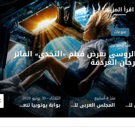
اقرأ المزيد
منوعات
منذ 4 أسابيع
 المجتمعية يعزي أمير دولة قطر
ويؤكد مشاطرته للأشقاء أحزانهم
الثلاثاء - 30 يونيو 2026
منذ يومين
منذ 
المجلس العربي للمسؤولية المجتمعية يهنئ المصرفي وليد الشربيني بمنصبه الجديد في بنك التنمية الصناعية
بوابة يوتوبيا تنعي زوج الدكتورة نيفين الكيلاني وزير الثقافة الأسبق
القومي للمسرح يحتفي بمسيرة الفنان محمد عزت