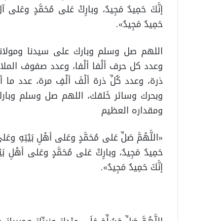
إنَّكَ حَمِيدٌ مَجِيدٌ، وبارِكْ عَلى مُحَمَّدٍ وعَلى آل
حَمِيدٌ مَجِيدٌ».
‏اللهم صل وسلم وبارك على سيدنا ومولانا م
وعدد كل حرف ألْفا ألْفا، وعدد صفوف الملا
ذرة، وعدد كُلِّ ذرة ألْفَ ألْفِ مرة، عدد 
وبحرك وسائر خَلقك، اللهم صل وسلم وبار
ومقداره العظيم
«اللَّهُمَّ صَلِّ عَلى مُحَمَّدٍ وعَلى أهْلِ بَيْتِهِ وعَلى 
حَمِيدٌ مَجِيدٌ، وبارِكْ عَلى مُحَمَّدٍ وعَلى أهْلِ بَيْتِ
إنَّكَ حَمِيدٌ مَجِيدٌ».