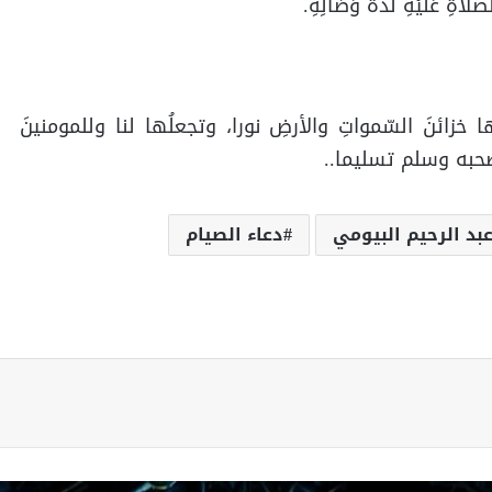
َّلَاةِ عَلَيْهِ لَذَّةً وَصَالِهِ.
خزائنَ السّمواتِ والأرضِ نورا، وتجعلُها لنا وللمومنينَ
وصحبه وسلم تسليما..
بد الرحيم البيومي
دعاء الصيام