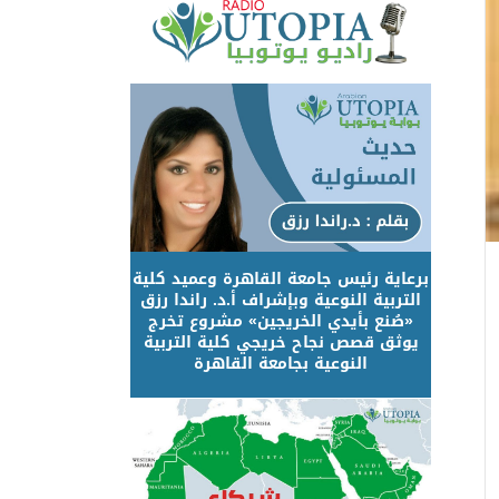
برعاية رئيس جامعة القاهرة وعميد كلية
التربية النوعية وبإشراف أ.د. راندا رزق
«صُنع بأيدي الخريجين» مشروع تخرج
يوثق قصص نجاح خريجي كلية التربية
النوعية بجامعة القاهرة