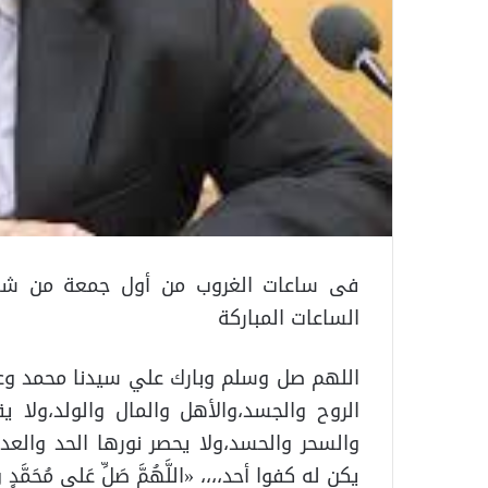
فى ساعات الغروب من أول جمعة من شهر
الساعات المباركة
اللهم صل وسلم وبارك علي سيدنا محمد وع
الروح والجسد،والأهل والمال والولد،ولا ي
والسحر والحسد،ولا يحصر نورها الحد والعدد
يكن له كفوا أحد،،،، «اللَّهُمَّ صَلِّ عَلى مُحَمَّدٍ وع