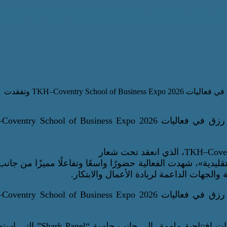
تحت شعار «تحرير العقول غير التقليدية» شاركت د راندا رزق في فعاليات TKH–Coventry School of Business
 – «تحرير العقول غير التقليدية»، شهدت الفعالية حضورًا واسعًا وتفاعلًا مميزًا من جا
 والجهات الداعمة لريادة الأعمال والابتكار.
وتضمن المعرض برنامجًا متنوعًا شمل جولات للمعرض، وكلمات افتتاحية ملهمة، إلى