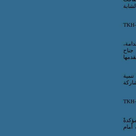
لشابة
دامة،
نصة G100 العالمية، بتفقد جناح
دمها
نمية
شاركة
كدةً
 أمام