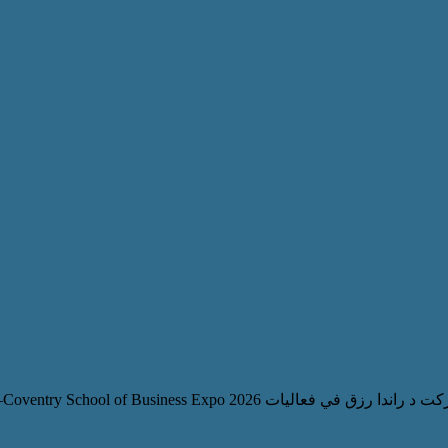
تحت شعار «تحرير العقول غير التقليدية» شاركت د راندا رزق في فعاليات chool of Business Expo 2026