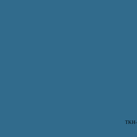
TKH–Coventry S