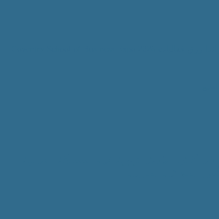
اندا رزق
فعاليات TKH–Coventry School of Business Expo 2026
اطبع
ع شراكاتها الاستراتيجية في المملكة العربية
من الغذائي العربي