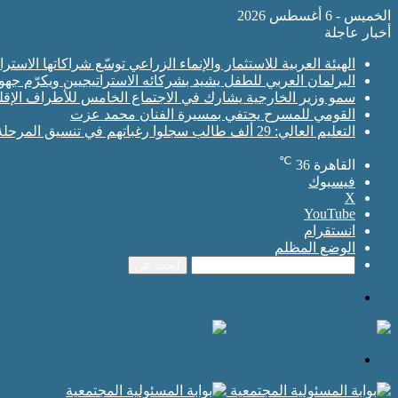
الخميس - 6 أغسطس 2026
أخبار عاجلة
الهيئة العربية للاستثمار والإنماء الزراعي توسّع شراكاتها الاس
البرلمان العربي للطفل يشيد بشركائه الاستراتيجيين ويكرّم جه
سمو وزير الخارجية يشارك في الاجتماع الخامس للأطراف الإقلي
القومي للمسرح يحتفي بمسيرة الفنان محمد عزت
التعليم العالي: 29 ألف طالب سجلوا رغباتهم في تنسيق المرحلة الأولى للقبول بالجامعات
℃
القاهرة
36
فيسبوك
‫X
‫YouTube
انستقرام
الوضع المظلم
ابحث عن
القائمة
ابحث عن