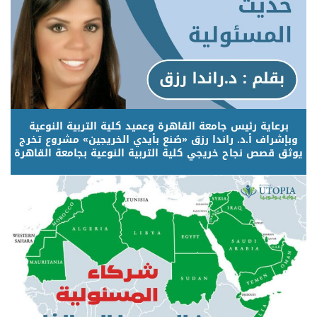
برعاية رئيس جامعة القاهرة وعميد كلية التربية النوعية
وبإشراف أ.د. راندا رزق «صُنع بأيدي الخريجين» مشروع تخرج
يوثق قصص نجاح خريجي كلية التربية النوعية بجامعة القاهرة