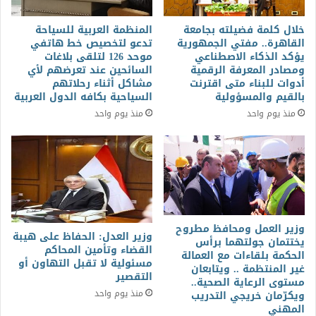
خلال كلمة فضيلته بجامعة
المنظمة العربية للسياحة
القاهرة.. مفتي الجمهورية
تدعو لتخصيص خط هاتفي
يؤكد الذكاء الاصطناعي
موحد 126 لتلقى بلاغات
ومصادر المعرفة الرقمية
السائحين عند تعرضهم لأي
أدوات للبناء متى اقترنت
مشاكل أثناء رحلاتهم
بالقيم والمسؤولية
السياحية بكافه الدول العربية
منذ يوم واحد
منذ يوم واحد
وزير العمل ومحافظ مطروح
وزير العدل: الحفاظ على هيبة
يختتمان جولتهما برأس
القضاء وتأمين المحاكم
الحكمة بلقاءات مع العمالة
مسئولية لا تقبل التهاون أو
غير المنتظمة .. ويتابعان
التقصير
مستوى الرعاية الصحية..
منذ يوم واحد
ويكرّمان خريجي التدريب
المهني