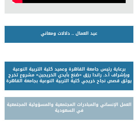
عيد العمال .. دلالات ومعاني
برعاية رئيس جامعة القاهرة وعميد كلية التربية النوعية
وبإشراف أ.د. راندا رزق «صُنع بأيدي الخريجين» مشروع تخرج
يوثق قصص نجاح خريجي كلية التربية النوعية بجامعة القاهرة
العمل الإنساني والمبادرات المجتمعية والمسؤولية المجتمعية
في السعودية