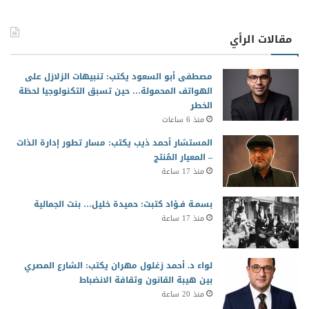
مقالات الرأي
مصطفى أبو السعود يكتب: تنبيهات الزلازل على
الهواتف المحمولة… حين تسبق التكنولوجيا لحظة
الخطر
منذ 6 ساعات
المستشار أحمد ذيب يكتب: مسار تطور إدارة الذات
– المعيار المُنتج
منذ 17 ساعة
بسمـة فـؤاد كتبت: حميدة خليل… بنت الجمالية
منذ 17 ساعة
لواء د. أحمد زغلول مهران يكتب: الشارع المصري
بين هيبة القانون وثقافة الانضباط
منذ 20 ساعة