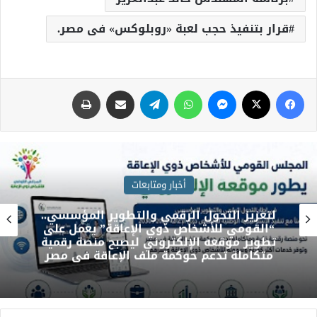
قرار بتنفيذ حجب لعبة «روبلوكس» فى مصر.
أخبار ومتابعات
لتعزيز التحول الرقمي والتطوير المؤسسي..
“القومي للأشخاص ذوي الإعاقة” يعمل على
تطوير موقعه الإلكتروني ليصبح منصة رقمية
متكاملة تدعم حوكمة ملف الإعاقة في مصر