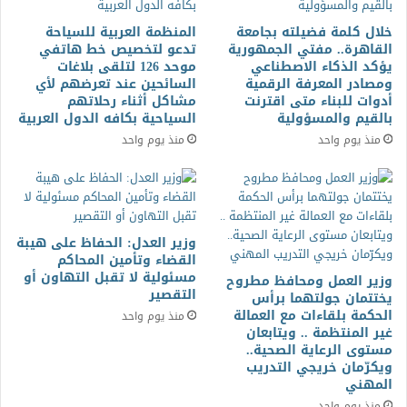
خلال كلمة فضيلته بجامعة
المنظمة العربية للسياحة
القاهرة.. مفتي الجمهورية
تدعو لتخصيص خط هاتفي
يؤكد الذكاء الاصطناعي
موحد 126 لتلقى بلاغات
ومصادر المعرفة الرقمية
السائحين عند تعرضهم لأي
أدوات للبناء متى اقترنت
مشاكل أثناء رحلاتهم
بالقيم والمسؤولية
السياحية بكافه الدول العربية
منذ يوم واحد
منذ يوم واحد
وزير العدل: الحفاظ على هيبة
القضاء وتأمين المحاكم
مسئولية لا تقبل التهاون أو
وزير العمل ومحافظ مطروح
التقصير
يختتمان جولتهما برأس
الحكمة بلقاءات مع العمالة
منذ يوم واحد
غير المنتظمة .. ويتابعان
مستوى الرعاية الصحية..
ويكرّمان خريجي التدريب
المهني
منذ يوم واحد