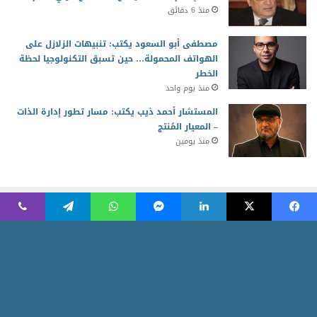
منذ 6 دقائق
مصطفى أبو السعود يكتب: تنبيهات الزلازل على
الهواتف المحمولة… حين تسبق التكنولوجيا لحظة
الخطر
منذ يوم واحد
المستشار أحمد ذيب يكتب: مسار تطور إدارة الذات
– المعيار المُنتج
منذ يومين
2026 جميع الحقوق محفوظة للمجلس العربي للمسئولية المجتمعية
Powered by AR Development Team
الرئيسية
منوعات
أخبار ومتابعات
الاقتصاد الأخضر
ثقافة وابداع
شركاء المسئولية
مقالات الرأى
أسرة التحرير
نبض العرب