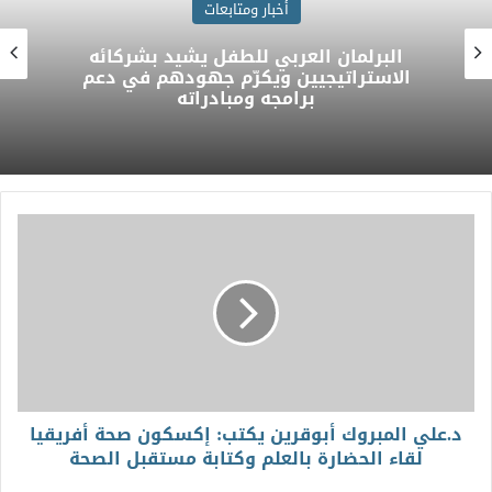
أخبار ومتابعات
البرلمان العربي للطفل يشيد بشركائه
الاستراتيجيين ويكرّم جهودهم في دعم
برامجه ومبادراته
د.علي المبروك أبوقرين يكتب: إكسكون صحة أفريقيا
لقاء الحضارة بالعلم وكتابة مستقبل الصحة