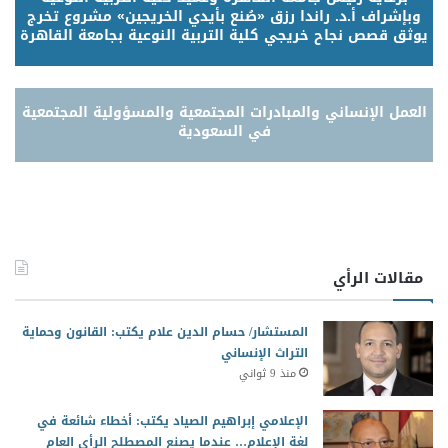
وبإشراف أ.د. راندا رزق «صُنع بأيدي الخريجين» مشروع تخرج
يوثق قصص نجاح خريجي كلية التربية النوعية بجامعة القاهرة
العمل الإنساني والمبادرات المجتمعية والمسؤولية المجتمعية
في السعودية
مقالات الرأي
المستشار/ حسام الدين علام يكتب: القانون وحماية
التراث الإنساني
منذ 9 ثواني
الإعلامي إبراهيم الصياد يكتب: أخطاء شائعة في
لغة الإعلام… عندما يصنع المصطلح الرأي العام