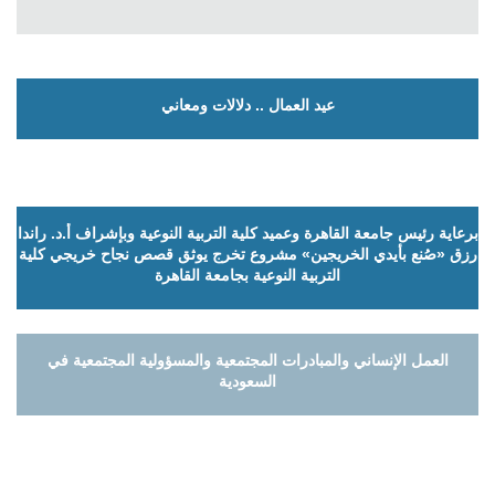
عيد العمال .. دلالات ومعاني
برعاية رئيس جامعة القاهرة وعميد كلية التربية النوعية وبإشراف أ.د. راندا
رزق «صُنع بأيدي الخريجين» مشروع تخرج يوثق قصص نجاح خريجي كلية
التربية النوعية بجامعة القاهرة
العمل الإنساني والمبادرات المجتمعية والمسؤولية المجتمعية في
السعودية