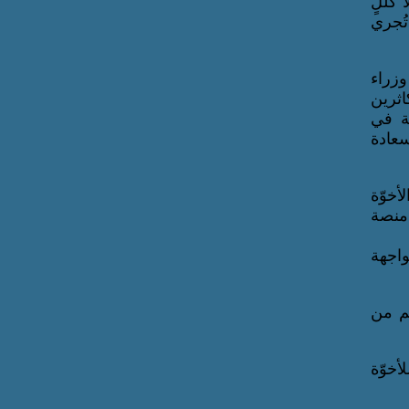
 كللٍ
تُجري
يس وزراء
ثرين
ية في
سعادة
أخوّة
 منصة
واجهة
يم من
أخوّة