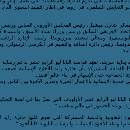
ة المستقلة التي تُكرّم الأفراد والمنظمات التي تعمل بإيثارٍ وبلا
حو التعايش السلمي، في روما في إطار التقليد السنوي الذي 
 الجائزة في دورتها السابعة 2026 كلٌّ من: معالي شارل ميشيل، رئيس المجلس الأوروبي السابق ورئ
اد الإفريقي السابق ورئيس وزراء تشاد الأسبق، والسيدة كا
ليونيسف)، ومعالي سعيدة ميرزيوييفا، رئيسة الإدارة الرئاس
يندونسا، رئيس دائرة الثقافة والتعليم في الكرسي الرسولي، و
نية.
اية حبريته، تعهّد قداسة البابا ليو الرابع عشر بدعم رسالة ال
كّدًا القناعة المشتركة بأن جائزة زايد للأخوّة الإنسانية أضحت
تنا الجماعية على الإسهام في بناء عالمٍ أفضل.
ي خدمة الإنسانية بالأعمال الخيرة وتعزيز الأخوة بين الناس وم
لبابا ليو الرابع عشر الأولويات التي نعتزّ بها في لجنة التحك
ترك، وبناء الجسور في عالم منقسم.”
وح التعاونية والدينية المشتركة التي تقوم عليها جائزة زايد لل
 وثيقة الأخوّة الإنسانية والرسالة البابوية كلنا أخوة.”