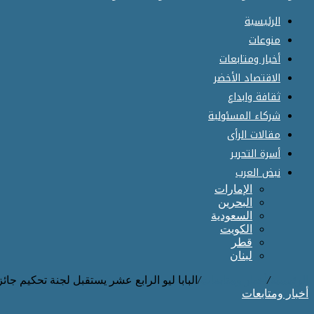
الرئيسية
منوعات
أخبار ومتابعات
الاقتصاد الأخضر
ثقافة وابداع
شركاء المسئولية
مقالات الرأى
أسرة التحرير
نبض العرب
الإمارات
البحرين
السعودية
الكويت
قطر
لبنان
الرئيسية
/
أخبار ومتابعات
/
البابا ليو الرابع عشر يستقبل لجنة تحكيم جائزة زا
أخبار ومتابعات