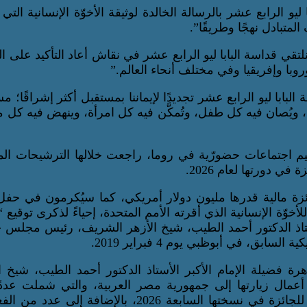
يو الرابع عشر بالرسالة الخالدة لوثيقة الأخوّة الإنسانية التي 
المتبادل نهجًا وطريقًا”.
تقي قداسة البابا ليو الرابع عشر في نقاش أعاد التأكيد على الت
وبا وإفريقيا وفي مختلف أنحاء العالم.”
بابا ليو الرابع عشر تجديدًا لإيماننا بمستقبل أكثر إشراقًا؛ مس
ى، ويُصان فيه كل طفل، وتُمكَّن فيه كل امرأة، وينهض فيه كل 
كيم اجتماعات حضورّية في روما، راجعت خلالها الترشيحات ال
في دورتها لعام 2026.
ة مالية قدرها مليون دولار أمريكي، كما سيُكرمون في حفل 
مع اليوم الدولي للأخوّة الإنسانية الذي أقرته الأمم المتحدة، إحياءً لذكرى توقيع
لأستاذ الدكتور أحمد الطيب، شيخ الأزهر الشريف، رئيس مجلس 
بق، في أبوظبي يوم 4 فبراير 2019.
هرة فضيلة الإمام الأكبر الأستاذ الدكتور أحمد الطيب، شيخ ا
ال زيارتها إلى جمهورية مصر العربية، والتي شملت عددً
الاجتماعات الحضورية المباشرة لمناقشة الترشيحات الواردة للجائزة في نسختها السابعة 2026، بالإضافة 