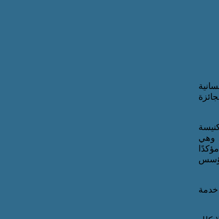
سانية
جائزة
كنيسة
، وهي
ؤكدًا
 مؤسس
 خدمة