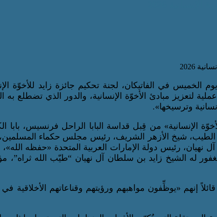
لإنسانية 2026
 يوم الخميس في الفاتيكان، لجنة تحكيم جائزة زايد للأخوّة الإن
ملية لتعزيز مبادئ الأخوّة الإنسانية، والدور الذي تضطلع به ال
نسانية وترسيخها».
ّة الإنسانية» من قِبل قداسة البابا الراحل فرنسيس، بابا ال
 أحمد الطيب، شيخ الأزهر الشريف، رئيس مجلس حكماء المسلمين
 نهيان، رئيس دولة الإمارات العربية المتحدة «حفظه الله»، م
المغفور له الشيخ زايد بن سلطان آل نهيان “طيّب الله ثراه”،
ائلاً إنهم «يوظِّفون مواهبهم ورؤيتهم وقناعاتهم الأخلاقية في