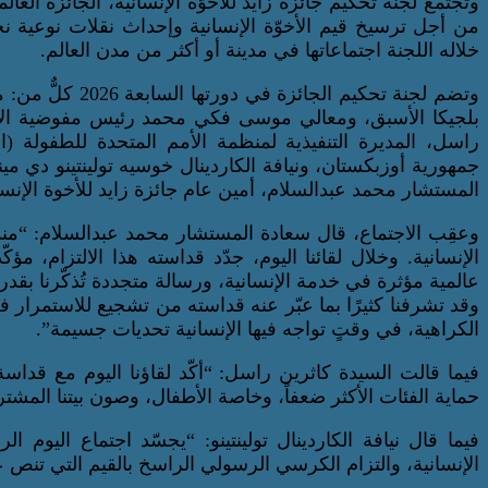
وتجتمع لجنة تحكيم جائزة زايد للأخوّة الإنسانية، الجائزة العالمي
من أجل ترسيخ قيم الأخوّة الإنسانية وإحداث نقلات نوعية ن
خلاله اللجنة اجتماعاتها في مدينة أو أكثر من مدن العالم.
وتضم لجنة تحكيم
بلجيكا الأسبق، ومعالي موسى فكي محمد رئيس مفوضية الاتح
راسل، المديرة التنفيذية لمنظمة الأمم المتحدة للطفولة (ا
جمهورية أوزبكستان، ونيافة الكاردينال خوسيه تولينتينو دي م
المستشار محمد عبدالسلام، أمين عام جائزة زايد للأخوة الإنسا
وعقِب الاجتماع، قال سعادة المستشار محمد عبدالسلام: “منذ بد
الإنسانية. وخلال لقائنا اليوم، جدّد قداسته هذا الالتزام، مؤ
عالمية مؤثرة في خدمة الإنسانية، ورسالة متجددة تُذكّرنا بقدر
وقد تشرفنا كثيرًا بما عبّر عنه قداسته من تشجيع للاستمرار ف
الكراهية، في وقتٍ تواجه فيها الإنسانية تحديات جسيمة”.
فيما قالت السيدة كاثرين راسل: “أكّد لقاؤنا اليوم مع قداسة ا
حماية الفئات الأكثر ضعفاً، وخاصة الأطفال، وصون بيتنا المش
فيما قال نيافة الكاردينال تولينتينو: “يجسّد اجتماع اليوم الر
الإنسانية، والتزام الكرسي الرسولي الراسخ بالقيم التي تنص عليها