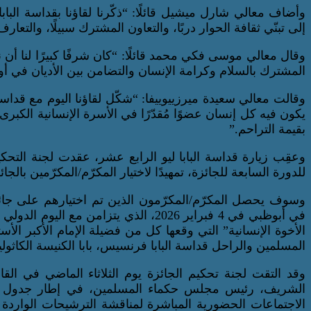
وأضاف معالي شارل ميشيل قائلًا: “ذكّرنا لقاؤنا بقداسة البابا ل
إلى تبنّي ثقافة الحوار دربًا، والتعاون المشترك سبيلًا، والتعارف 
وقال معالي موسى فكي محمد قائلًا: “كان شرفًا كبيرًا لنا أن نل
المشترك بالسلام وكرامة الإنسان والتضامن بين الأديان في أور
وقالت معالي سعيدة ميرزييوييفا: “شكّل لقاؤنا اليوم مع قداسة ال
يكون فيه كل إنسان عضوًا مُقدّرًا في الأسرة الإنسانية الكبر
بقيمة التراحم.”
وعقِب زيارة قداسة البابا ليو الرابع عشر، عقدت لجنة التح
للدورة السابعة للجائزة، تمهيدًا لاختيار المكرّم/المكرّمين بالجائزة 
وسوف يحصل المكرّم/المكرّمون الذين تم اختيارهم على جائز
في أبوظبي في 4 فبراير 2026، الذي يتزامن 
الأخوة الإنسانية” التي وقعها كل من فضيلة الإمام الأكبر ا
المسلمين والراحل قداسة البابا فرنسيس، بابا الكنيسة الكاثوليكية السا
وقد التقت لجنة تحكيم الجائزة يوم الثلاثاء الماضي في القا
الشريف، رئيس مجلس حكماء المسلمين، في إطار جدول أعم