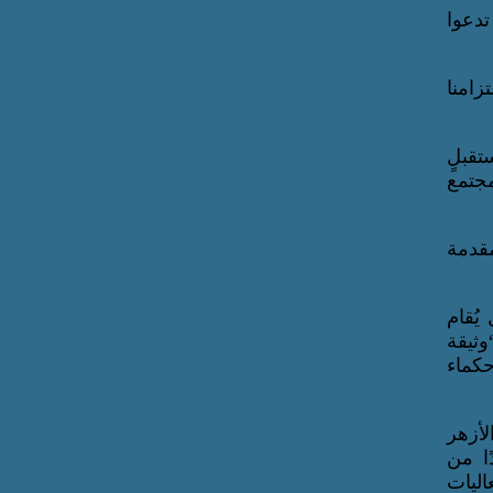
تدعوا
زامنا
تقبلٍ
مجتمع
مقدمة
يُقام
 “وثيقة
حكماء
لأزهر
ا من
إلى عدد من الفعاليات