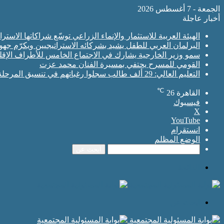
الجمعة - 7 أغسطس 2026
أخبار عاجلة
الهيئة العربية للاستثمار والإنماء الزراعي توسّع شراكاتها الاس
البرلمان العربي للطفل يشيد بشركائه الاستراتيجيين ويكرّم جه
سمو وزير الخارجية يشارك في الاجتماع الخامس للأطراف الإقلي
القومي للمسرح يحتفي بمسيرة الفنان محمد عزت
التعليم العالي: 29 ألف طالب سجلوا رغباتهم في تنسيق المرحلة الأولى للقبول بالجامعات
℃
القاهرة
26
فيسبوك
‫X
‫YouTube
انستقرام
الوضع المظلم
ابحث عن
القائمة
ابحث عن