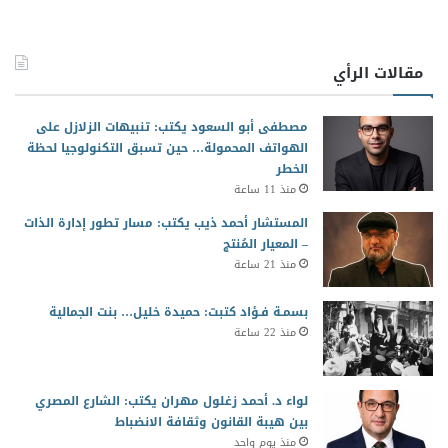
مقالات الرأي
مصطفى أبو السعود يكتب: تنبيهات الزلازل على
الهواتف المحمولة… حين تسبق التكنولوجيا لحظة
الخطر
منذ 11 ساعة
المستشار أحمد ذيب يكتب: مسار تطور إدارة الذات
– المعيار المُنتج
منذ 21 ساعة
بسمـة فـؤاد كتبت: حميدة خليل… بنت الجمالية
منذ 22 ساعة
لواء د. أحمد زغلول مهران يكتب: الشارع المصري
بين هيبة القانون وثقافة الانضباط
منذ يوم واحد