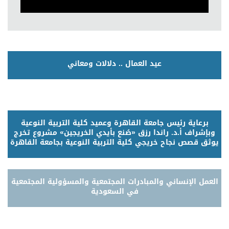
عيد العمال .. دلالات ومعاني
برعاية رئيس جامعة القاهرة وعميد كلية التربية النوعية
وبإشراف أ.د. راندا رزق «صُنع بأيدي الخريجين» مشروع تخرج
يوثق قصص نجاح خريجي كلية التربية النوعية بجامعة القاهرة
العمل الإنساني والمبادرات المجتمعية والمسؤولية المجتمعية
في السعودية