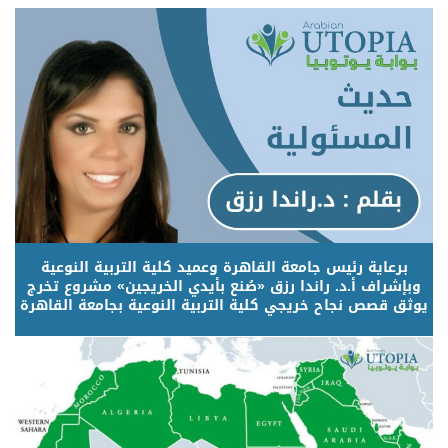
برعاية رئيس جامعة القاهرة وعميد كلية التربية النوعية
وبإشراف أ.د. راندا رزق «صُنع بأيدي الخريجين» مشروع تخرج
يوثق قصص نجاح خريجي كلية التربية النوعية بجامعة القاهرة