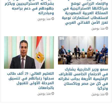
والإنماء الزراعي توسّع
بشركائه الاستراتيجيين ويكرّم
شراكاتها الاستراتيجية في
جهودهم في دعم برامجه
المملكة العربية السعودية
ومبادراته
لاستقطاب استثمارات نوعية
منذ يومين
تعزز الأمن الغذائي العربي
منذ يومين
سمو وزير الخارجية يشارك
التعليم العالي: 29 ألف طالب
في الاجتماع الخامس للأطراف
سجلوا رغباتهم في تنسيق
الإقليمية الأربعة بجانب نظرائه
المرحلة الأولى للقبول
في كل من مصر وباكستان
بالجامعات
وتركيا
منذ يومين
منذ يومين