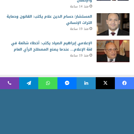
والإنسان
منذ 14 ساعة
المستشار/ حسام الدين علام يكتب: القانون وحماية
التراث الإنساني
منذ 19 ساعة
الإعلامي إبراهيم الصياد يكتب: أخطاء شائعة في
لغة الإعلام… عندما يصنع المصطلح الرأي العام
منذ 19 ساعة
2026 جميع الحقوق محفوظة للمجلس العربي للمسئولية المجتمعية
Powered by AR Development Team
الرئيسية
منوعات
أخبار ومتابعات
الاقتصاد الأخضر
ثقافة وابداع
شركاء المسئولية
مقالات الرأى
أسرة التحرير
نبض العرب