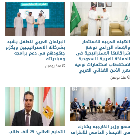
الهيئة العربية للاستثمار
البرلمان العربي للطفل يشيد
والإنماء الزراعي توسّع
بشركائه الاستراتيجيين ويكرّم
شراكاتها الاستراتيجية في
جهودهم في دعم برامجه
المملكة العربية السعودية
ومبادراته
لاستقطاب استثمارات نوعية
منذ يومين
تعزز الأمن الغذائي العربي
منذ يومين
سمو وزير الخارجية يشارك
التعليم العالي: 29 ألف طالب
في الاجتماع الخامس للأطراف