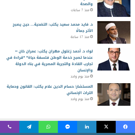
والصحة
منذ 7 ساعات
د. فايد محمد سعيد يكتب: التضحية… حين يصبح
الأثر جمالًا
منذ 17 ساعة
لواء د. أحمد زغلول مهران يكتب: عمران خان ••
عندما تصبح خدمة الوطن فلسفة حياة* *قراءة في
تجارب القادة والتجربة المصرية في بناء الدولة
والإنسان
منذ يوم واحد
المستشار/ حسام الدين علام يكتب: القانون وحماية
التراث الإنساني
منذ يوم واحد
2026 جميع الحقوق محفوظة للمجلس العربي للمسئولية المجتمعية