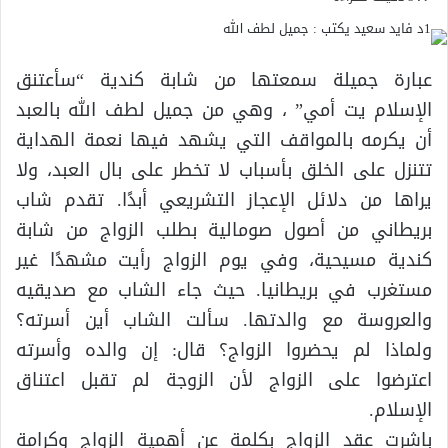
‏عبارة جميلة سمعتها من شابة كندية “سأعتنق
الإسلام يت أمي” ، وهي من جميل لطف الله بالعبد
أن يكرمه بالمواقف التي يشهد فيها نعمة الهداية
تتنزل على الخلق بأسباب لا تخطر على بال العبد، ولا
يراها من دلائل الإعجاز التشريعي أبدًا. تقدم شاب
بريطاني من أصول صومالية ‏بطلب الزواج من شابة
كندية مسيحية، وفي يوم الزواج رأيت مشهدًا غير
مستغرب في بريطانيا. حيث جاء الشاب مع صديقيه
والعروسة مع والدتها. سألت الشاب أين أسرته؟
ولماذا لم يحضروا الزواج؟ قال: إن والده وأسرته
اعترضوا على الزواج لأن الزوجة لم تقبل اعتناق
الإسلام.
‏باشرت عقد الزواج بكلمة عن أهمية الزواج وكرامة