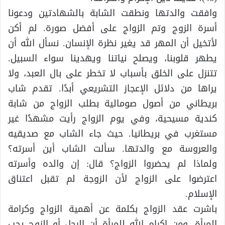
وافقت والدتها ونطقت الشابة بالشهادتين ودعونا
أسرة الزوج وتم الزواج على أفضل صورة. لم أكن
لأتخيل أن المهر قد يغير نظرة الإنسان. نسأل الله أن
يطهر قلوبنا، ويصلح نياتنا ويهدينا سواء السبيل.
تتنزل على الخلق بأسباب لا تخطر على بال العبد، ولا
يراها من دلائل الإعجاز التشريعي أبدًا. تقدم شاب
بريطاني من أصول صومالية ‏بطلب الزواج من شابة
كندية مسيحية، وفي يوم الزواج رأيت مشهدًا غير
مستغرب في بريطانيا. حيث جاء الشاب مع صديقيه
والعروسة مع والدتها. سألت الشاب أين أسرته؟
ولماذا لم يحضروا الزواج؟ قال: إن والده وأسرته
اعترضوا على الزواج لأن الزوجة لم تقبل اعتناق
الإسلام.
‏باشرت عقد الزواج بكلمة عن أهمية الزواج وكرامة
المرأة، ومن إكرام الله للمرأة أن الرجل أو الزوج يجب