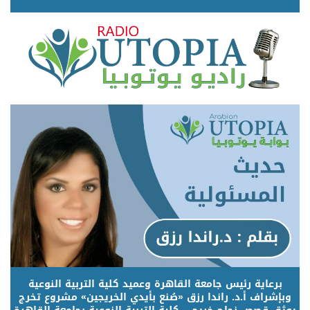
برعاية رئيس جامعة القاهرة وعميد كلية التربية النوعية
وبإشراف أ.د. راندا رزق «صُنع بأيدي الخريجين» مشروع تخرج