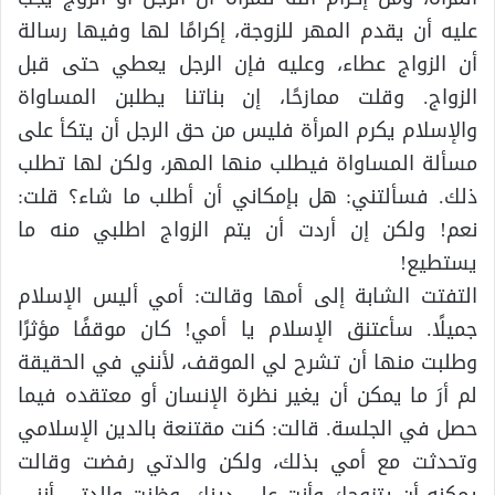
عليه أن يقدم المهر للزوجة، إكرامًا لها وفيها رسالة
أن الزواج عطاء، وعليه فإن الرجل يعطي حتى قبل
الزواج. وقلت ممازحًا، إن بناتنا يطلبن المساواة
والإسلام يكرم المرأة فليس من حق الرجل أن يتكأ على
مسألة المساواة فيطلب منها المهر، ولكن لها تطلب
ذلك. ‏فسألتني: هل بإمكاني أن أطلب ما شاء؟ قلت:
نعم! ولكن إن أردت أن يتم الزواج اطلبي منه ما
يستطيع!
‏التفتت الشابة إلى أمها وقالت: أمي أليس الإسلام
جميلًا. سأعتنق الإسلام يا أمي! ‏كان موقفًا مؤثرًا
وطلبت منها أن تشرح لي الموقف، لأنني في الحقيقة
لم أرَ ما يمكن أن يغير نظرة الإنسان أو معتقده فيما
حصل في الجلسة. قالت: كنت مقتنعة بالدين الإسلامي
وتحدثت مع أمي بذلك، ولكن والدتي رفضت وقالت
يمكنه أن يتزوجك وأنت على دينك، وظنت والدتي أنني