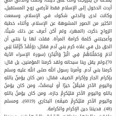
أردت الدخول إلى الإسلام فقط لأرضي زوج المستقبل،
وكانت لدى والدتي شكوك في الإسلام، وسمعت
الكثير من الصور المشوهة عن الإسلام، وأثناء خطبة
الزواج ذكرت (المهر)، ولم أكن أعرف عن ذلك شيئًا،
وأعجبتني كلمة كرامة المرأة. فقلت لها يا بنتي أن
الحق جل في علاه كرم بني آدم فقال: (وَلَقَدْ كَرَّمْنَا بَنِي
آدَمَ وَحَمَلْنَاهُمْ فِي الْبَرِّ وَالْبَحْرِ) ﴿سورة الإسراء الآية
70﴾،ولم يقل ربنا سبحانه ولقد كرمنا المؤمنين، بل قال:
كرمنا بني آدم. وأمرنا رسول الله صلى الله عليه وسلم
بإكرام الجار وإكرام الضيف فقال: (من كان يؤمنُ باللهِ
واليومِ الآخرِ فليقُلْ خيرًا أو ليصمُتْ، ومن كان يؤمنُ
باللهِ واليومِ الآخرِ فليُكرِمْ جارَه، ومن كان يؤمنُ باللهِ
واليومِ الآخرِ فليُكرِمْ ضيفَه) البخاري (6019)، ومسلم
(48). فديننا دين الإكرام والكرامة.