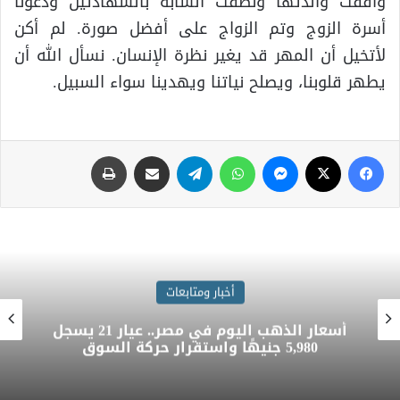
وافقت والدتها ونطقت الشابة بالشهادتين ودعونا
أسرة الزوج وتم الزواج على أفضل صورة. لم أكن
لأتخيل أن المهر قد يغير نظرة الإنسان. نسأل الله أن
يطهر قلوبنا، ويصلح نياتنا ويهدينا سواء السبيل.
أخبار ومتابعات
أسعار العملات الأجنبية اليوم.. الدولار عند
49.85 جنيه للبيع واستقرار حركة الصرف