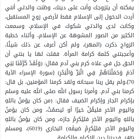
يمكنه أن يتزوجك وأنت على دينك، وظنت والدتي أنني
أردت الدخول إلى الإسلام فقط لأرضي زوج المستقبل،
وكانت لدى والدتي شكوك في الإسلام، وسمعت
الكثير من الصور المشوهة عن الإسلام، وأثناء خطبة
الزواج ذكرت (المهر)، ولم أكن أعرف عن ذلك شيئًا،
وأعجبتني كلمة كرامة المرأة. فقلت لها يا بنتي أن
الحق جل في علاه كرم بني آدم فقال: (وَلَقَدْ كَرَّمْنَا بَنِي
آدَمَ وَحَمَلْنَاهُمْ فِي الْبَرِّ وَالْبَحْرِ) ﴿سورة الإسراء الآية
70﴾،ولم يقل ربنا سبحانه ولقد كرمنا المؤمنين، بل قال:
كرمنا بني آدم. وأمرنا رسول الله صلى الله عليه وسلم
بإكرام الجار وإكرام الضيف فقال: (من كان يؤمنُ باللهِ
واليومِ الآخرِ فليقُلْ خيرًا أو ليصمُتْ، ومن كان يؤمنُ
باللهِ واليومِ الآخرِ فليُكرِمْ جارَه، ومن كان يؤمنُ باللهِ
واليومِ الآخرِ فليُكرِمْ ضيفَه) البخاري (6019)، ومسلم
(48). فديننا دين الإكرام والكرامة.