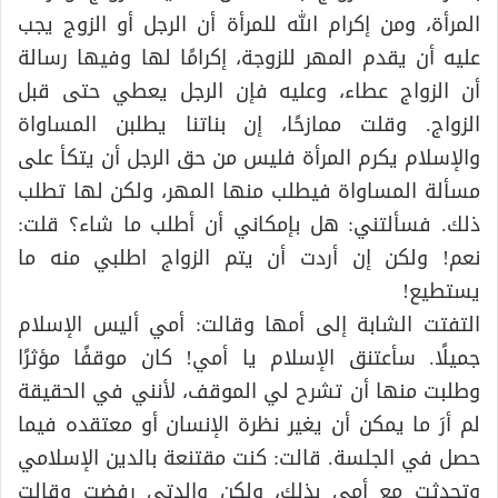
المرأة، ومن إكرام الله للمرأة أن الرجل أو الزوج يجب
عليه أن يقدم المهر للزوجة، إكرامًا لها وفيها رسالة
أن الزواج عطاء، وعليه فإن الرجل يعطي حتى قبل
الزواج. وقلت ممازحًا، إن بناتنا يطلبن المساواة
والإسلام يكرم المرأة فليس من حق الرجل أن يتكأ على
مسألة المساواة فيطلب منها المهر، ولكن لها تطلب
ذلك. ‏فسألتني: هل بإمكاني أن أطلب ما شاء؟ قلت:
نعم! ولكن إن أردت أن يتم الزواج اطلبي منه ما
يستطيع!
‏التفتت الشابة إلى أمها وقالت: أمي أليس الإسلام
جميلًا. سأعتنق الإسلام يا أمي! ‏كان موقفًا مؤثرًا
وطلبت منها أن تشرح لي الموقف، لأنني في الحقيقة
لم أرَ ما يمكن أن يغير نظرة الإنسان أو معتقده فيما
حصل في الجلسة. قالت: كنت مقتنعة بالدين الإسلامي
وتحدثت مع أمي بذلك، ولكن والدتي رفضت وقالت