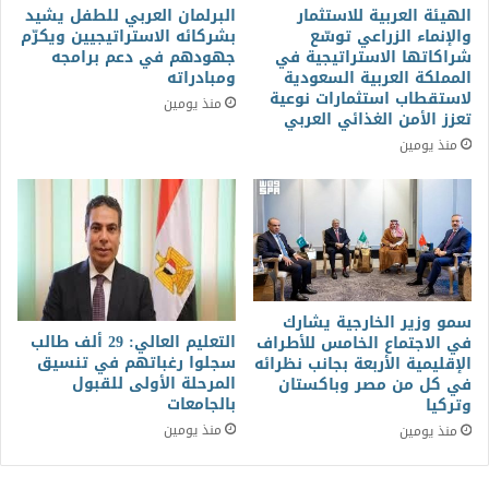
الهيئة العربية للاستثمار
البرلمان العربي للطفل يشيد
والإنماء الزراعي توسّع
بشركائه الاستراتيجيين ويكرّم
شراكاتها الاستراتيجية في
جهودهم في دعم برامجه
المملكة العربية السعودية
ومبادراته
لاستقطاب استثمارات نوعية
منذ يومين
تعزز الأمن الغذائي العربي
منذ يومين
سمو وزير الخارجية يشارك
التعليم العالي: 29 ألف طالب
في الاجتماع الخامس للأطراف
سجلوا رغباتهم في تنسيق
الإقليمية الأربعة بجانب نظرائه
المرحلة الأولى للقبول
في كل من مصر وباكستان
بالجامعات
وتركيا
منذ يومين
منذ يومين