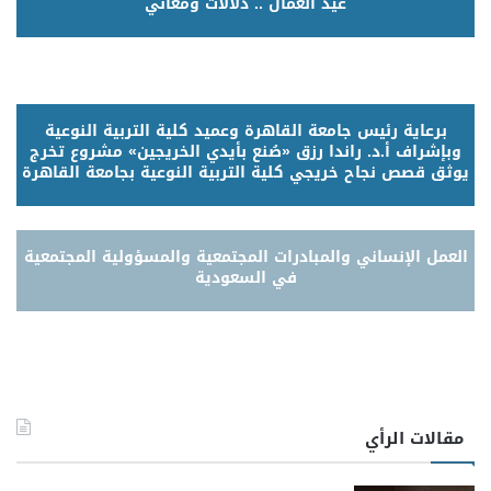
عيد العمال .. دلالات ومعاني
برعاية رئيس جامعة القاهرة وعميد كلية التربية النوعية
وبإشراف أ.د. راندا رزق «صُنع بأيدي الخريجين» مشروع تخرج
يوثق قصص نجاح خريجي كلية التربية النوعية بجامعة القاهرة
العمل الإنساني والمبادرات المجتمعية والمسؤولية المجتمعية
في السعودية
مقالات الرأي