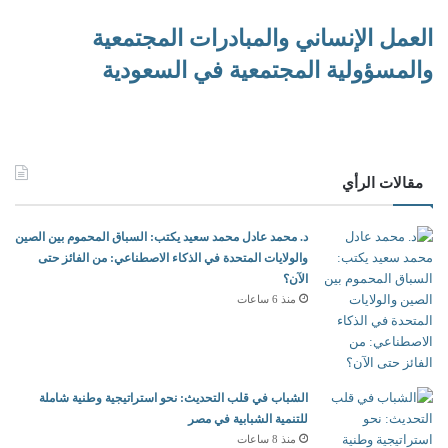
م
العمل الإنساني والمبادرات المجتمعية
ي
ة
والمسؤولية المجتمعية في السعودية
ت
ر
ش
ي
د
مقالات الرأي
ا
ل
ط
د. محمد عادل محمد سعيد يكتب: السباق المحموم بين الصين
ا
والولايات المتحدة في الذكاء الاصطناعي: من الفائز حتى
ق
الآن؟
ة
منذ 6 ساعات
.
الشباب في قلب التحديث: نحو استراتيجية وطنية شاملة
للتنمية الشبابية في مصر
منذ 8 ساعات