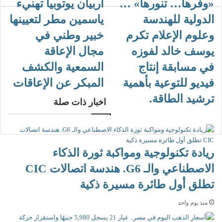
«
«وفرها… تنورها» …
أ
أربيان يوتوبيا تهنيء
ر
و
ر
و
الدولية للهندسة
ياسمين مطر لتعيينها
ف
ب
ن
ر
ي
ي
وعلوم الإعلام تكرم
خبير وطني في
ه
ا
يوسف خالد لفوزه
مجال الإعاقة
ا
ن
…
ي
في مسابقة إنتاج
السمعية والكشف
ت
و
فيديو للتوعية بأهمية
المبكر عن الإعاقات
ن
ت
و
و
ترشيد الطاقة.
اخبار ذات صلة
ر
ب
ه
ي
ا
ا
»
ت
…
ه
ريادة تكنولوجية ومواكبة ثورة الذكاء
ا
ن
الاصطناعي والـ G6. هندسة اتصالات CIC
ل
ي
د
ء
تطلق أول طائرة مسيرة ذكية
و
ي
ل
ا
منذ يوم واحد
ي
س
ة
م