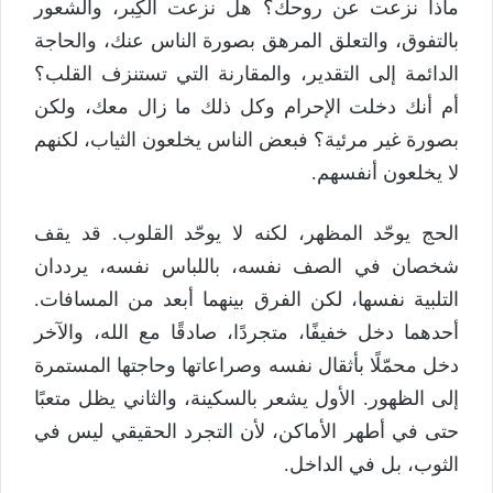
ماذا نزعت عن روحك؟ هل نزعت الكِبر، والشعور
بالتفوق، والتعلق المرهق بصورة الناس عنك، والحاجة
الدائمة إلى التقدير، والمقارنة التي تستنزف القلب؟
أم أنك دخلت الإحرام وكل ذلك ما زال معك، ولكن
بصورة غير مرئية؟ فبعض الناس يخلعون الثياب، لكنهم
لا يخلعون أنفسهم.
الحج يوحّد المظهر، لكنه لا يوحّد القلوب. قد يقف
شخصان في الصف نفسه، باللباس نفسه، يرددان
التلبية نفسها، لكن الفرق بينهما أبعد من المسافات.
أحدهما دخل خفيفًا، متجردًا، صادقًا مع الله، والآخر
دخل محمّلًا بأثقال نفسه وصراعاتها وحاجتها المستمرة
إلى الظهور. الأول يشعر بالسكينة، والثاني يظل متعبًا
حتى في أطهر الأماكن، لأن التجرد الحقيقي ليس في
الثوب، بل في الداخل.