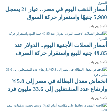
ل
ي
أسعار الذهب اليوم في مصر.. عيار 21 يسجل
ل
ن
ه
م
5,980 جنيهًا واستقرار حركة السوق
ن
ط
د
ر
منذ يوم واحد
س
ل
ة
ت
و
ع
أسعار العملات الأجنبية اليوم.. الدولار عند
ع
ي
ل
ي
49.85 جنيه للبيع واستقرار حركة الصرف
و
ن
م
ه
منذ يوم واحد
ا
ا
ل
خ
إ
ب
انخفاض معدل البطالة في مصر إلى 5.8%
ع
ي
ل
ر
وارتفاع عدد المشتغلين إلى 33.6 مليون فرد
ا
و
م
ط
منذ يوم واحد
ت
ن
ك
ي