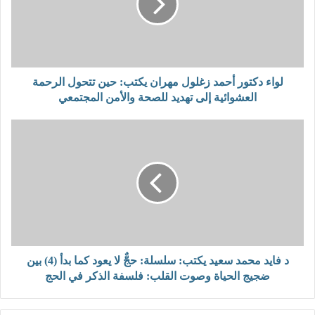
د
ك
ت
و
ر
أ
لواء دكتور أحمد زغلول مهران يكتب: حين تتحول الرحمة
ح
العشوائية إلى تهديد للصحة والأمن المجتمعي
م
د
د
ز
ف
غ
ا
ل
ي
و
د
ل
م
م
ح
ه
م
ر
د
ا
س
د فايد محمد سعيد يكتب: سلسلة: حجٌّ لا يعود كما بدأ (4) بين
ن
ع
ضجيج الحياة وصوت القلب: فلسفة الذكر في الحج
ي
ي
ك
د