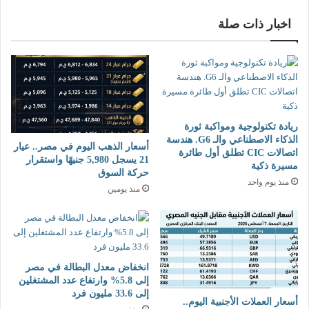
ت
ي
ب
ك
اخبار ذات صلة
:
ت
ح
ب
ي
:
ن
س
ت
ل
ت
س
ح
ل
ريادة تكنولوجية ومواكبة ثورة
و
ة
الذكاء الاصطناعي والـ G6. هندسة
أسعار الذهب اليوم في مصر.. عيار
ل
:
اتصالات CIC تطلق أول طائرة
21 يسجل 5,980 جنيهًا واستقرار
ا
ح
مسيرة ذكية
حركة السوق
ل
جٌّ
منذ يوم واحد
منذ يومين
ر
ل
ح
ا
م
ي
ة
ع
ا
و
ل
د
انخفاض معدل البطالة في مصر
ع
ك
إلى 5.8% وارتفاع عدد المشتغلين
ش
إلى 33.6 مليون فرد
م
أسعار العملات الأجنبية اليوم..
و
ا