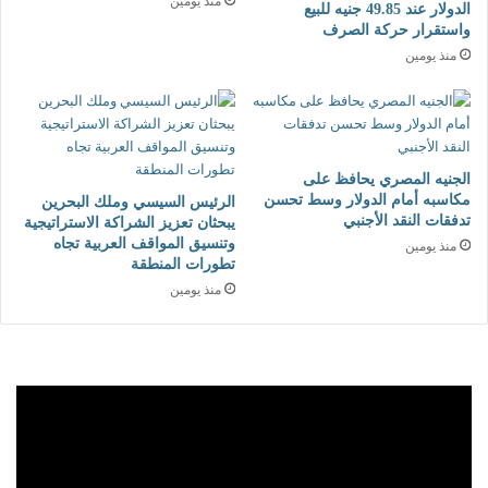
منذ يومين
الدولار عند 49.85 جنيه للبيع
ا
ب
واستقرار حركة الصرف
ئ
د
منذ يومين
ي
أ
ة
(
إ
4
ل
)
ى
ب
الجنيه المصري يحافظ على
ت
ي
مكاسبه أمام الدولار وسط تحسن
الرئيس السيسي وملك البحرين
ه
ن
تدفقات النقد الأجنبي
يبحثان تعزيز الشراكة الاستراتيجية
د
ض
وتنسيق المواقف العربية تجاه
منذ يومين
ي
ج
تطورات المنطقة
د
ي
منذ يومين
ل
ج
ل
ا
ص
ل
ح
ح
ة
ي
و
ا
ا
ة
ل
و
أ
ص