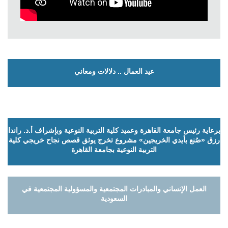
عيد العمال .. دلالات ومعاني
برعاية رئيس جامعة القاهرة وعميد كلية التربية النوعية وبإشراف أ.د. راندا
رزق «صُنع بأيدي الخريجين» مشروع تخرج يوثق قصص نجاح خريجي كلية
التربية النوعية بجامعة القاهرة
العمل الإنساني والمبادرات المجتمعية والمسؤولية المجتمعية في
السعودية