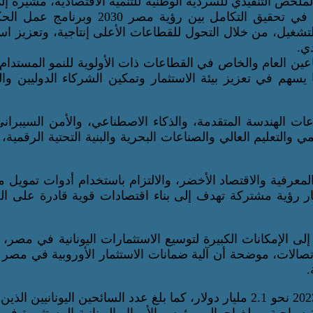
خص التنفيذي للسردية الوطنية للتنمية الاقتصادية، مشيرةً إلى
تتضمن خارطة طريق للاقتصاد المصري حتى 2030، وتُسهم في تحقيق التكامل بين رؤية مصر 0
لتشغيل، من خلال التحول للقطاعات الأعلى إنتاجية، وتعزيز اس
ي.
ين العام والخاص في القطاعات ذات الأولوية للنمو المستدام
ا يسهم في تعزيز بيئة الاستثمار وتمكين الشركاء الدوليين وا
عات الهندسة المتقدمة، والذكاء الاصطناعي، والأمن السيبران
والتعليم العالي والصناعات البحرية والبنية التحتية الرقمية، 
معرفية والاقتصاد الأخضر، والالتزام باستخدام أدوات تمويل م
طار رؤية مشتركة تهدف إلى بناء اقتصادات قوية قادرة على ا
إلى الإمكانات الكبيرة لتوسيع الاستثمارات اليونانية في مصر،
تصالات، موضحة أن آلية ضمانات الاستثمار الأوروبية في مصر 
جدير بالذكر أن حجم التبادل التجاري بين البلدين بلغ في عام 2023 نحو 2.1 مليار دولار، كما بلغ عدد السائحين اليونانيي