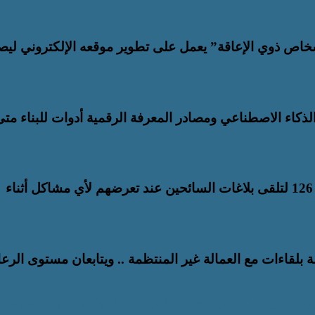
خاص ذوي الإعاقة” يعمل على تطوير موقعه الإلكتروني ليص
لذكاء الاصطناعي ومصادر المعرفة الرقمية أدوات للبناء متى
المنظمة العربية للسياحة تدعو لتخصيص خط هاتفي موحد 126 لتلقى بلاغات السائحين عند تعرضهم لأي مشاكل أثناء
لقاءات مع العمالة غير المنتظمة .. ويتابعان مستوى الرعا
 لحقوق الإنسان في الاجتماع الثاني للمنصة الشاملة للتعاون في سي