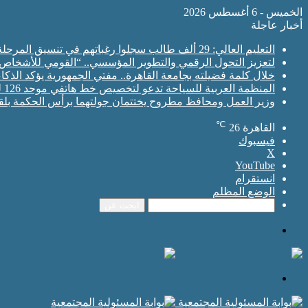
الخميس - 6 أغسطس 2026
أخبار عاجلة
التعليم العالي: 29 ألف طالب سجلوا رغباتهم في تنسيق المرحلة الأولى للقبول بالجامعات
لتعزيز التحول الرقمي والتطوير المؤسسي.. “القومي للأشخاص
خلال كلمة فضيلته بجامعة القاهرة.. مفتي الجمهورية يؤكد الذكا
المنظمة العربية للسياحة تدعو لتخصيص خط هاتفي موحد 126 لتلقى بلاغات السائحين عند تعرضهم لأي مشاكل أثناء رحلاتهم السياحية بكافه الدول العربية
وزير العمل ومحافظ مطروح يختتمان جولتهما برأس الحكمة بلقاءا
℃
القاهرة
26
فيسبوك
‫X
‫YouTube
انستقرام
الوضع المظلم
ابحث عن
القائمة
ابحث عن