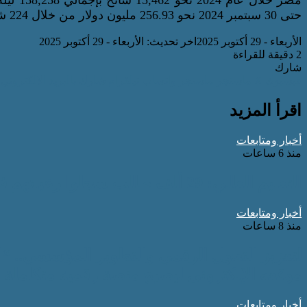
مصر خلا
حتى 30 سبتمبر 2024 نحو 256.93 مليون دولار من خلال 224 شركة.
الأربعاء - 29 أكتوبر 2025
اخر تحديث: الأربعاء - 29 أكتوبر 2025
2 دقيقة للقراءة
شارك
فيسبوك
‫X
ماسنجر
ماسنجر
واتساب
تيلقرام
شارك بالبريد الالكتروني
اقرأ المزيد
أخبار ومتابعات
منذ 6 ساعات
التعليم العالي: 29 ألف طالب سجلوا رغباتهم في تنسيق المرحلة الأولى للقبول بالجامعات
أخبار ومتابعات
منذ 8 ساعات
لتعزيز التحول الرقمي والتطوير المؤسسي.. “
موقعه الإلكتروني ليصبح منصة رقمية متكاملة
أخبار ومتابعات