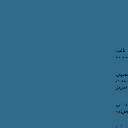
 نائب
مدينة
 قصوى
تجسدت
تعزيز
صة في
سردية