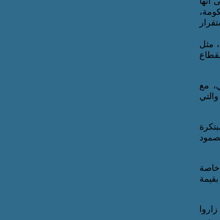
 أنها
203 وبرنامج عمل الحكومة،
تقرار
، مثل
لقطاع
ي، مع
والتي
بتكرة
لصمود
 خاصة
بقيمة
ن الذين زاروا