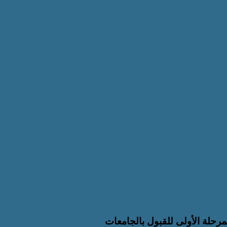
هورية يؤكد الذكاء الاصطناعي ومصادر المعرفة
ؤولية
المنظمة العربية للسياحة تدعو لتخصيص خط هاتفي موحد 126 لتلقى بلاغات السائحين عند
ه الدول العربية
أس الحكمة بلقاءات مع العمالة غير المنتظمة 
يجي التدريب المهني