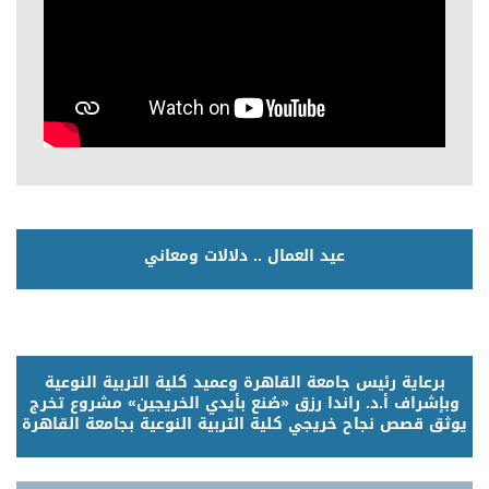
عيد العمال .. دلالات ومعاني
برعاية رئيس جامعة القاهرة وعميد كلية التربية النوعية
وبإشراف أ.د. راندا رزق «صُنع بأيدي الخريجين» مشروع تخرج
يوثق قصص نجاح خريجي كلية التربية النوعية بجامعة القاهرة