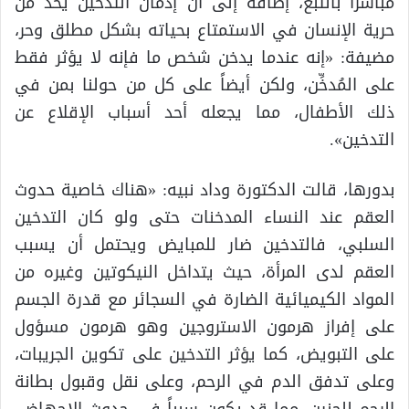
مباشراً بالتبغ، إضافة إلى أن إدمان التدخين يحدّ من
حرية الإنسان في الاستمتاع بحياته بشكل مطلق وحر،
مضيفة: «إنه عندما يدخن شخص ما فإنه لا يؤثر فقط
على المُدخِّن، ولكن أيضاً على كل من حولنا بمن في
ذلك الأطفال، مما يجعله أحد أسباب الإقلاع عن
التدخين».
بدورها، قالت الدكتورة وداد نبيه: «هناك خاصية حدوث
العقم عند النساء المدخنات حتى ولو كان التدخين
السلبي، فالتدخين ضار للمبايض ويحتمل أن يسبب
العقم لدى المرأة، حيث يتداخل النيكوتين وغيره من
المواد الكيميائية الضارة في السجائر مع قدرة الجسم
على إفراز هرمون الاستروجين وهو هرمون مسؤول
على التبويض، كما يؤثر التدخين على تكوين الجريبات،
وعلى تدفق الدم في الرحم، وعلى نقل وقبول بطانة
الرحم للجنين، مما قد يكون سبباً في حدوث الإجهاض،