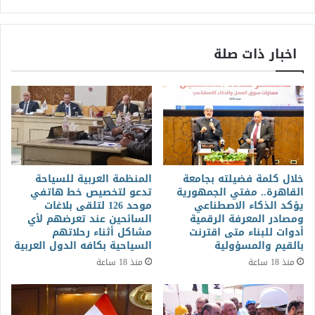
اخبار ذات صلة
خلال كلمة فضيلته بجامعة
المنظمة العربية للسياحة
القاهرة.. مفتي الجمهورية
تدعو لتخصيص خط هاتفي
يؤكد الذكاء الاصطناعي
موحد 126 لتلقى بلاغات
ومصادر المعرفة الرقمية
السائحين عند تعرضهم لأي
أدوات للبناء متى اقترنت
مشاكل أثناء رحلاتهم
بالقيم والمسؤولية
السياحية بكافه الدول العربية
منذ 18 ساعة
منذ 18 ساعة