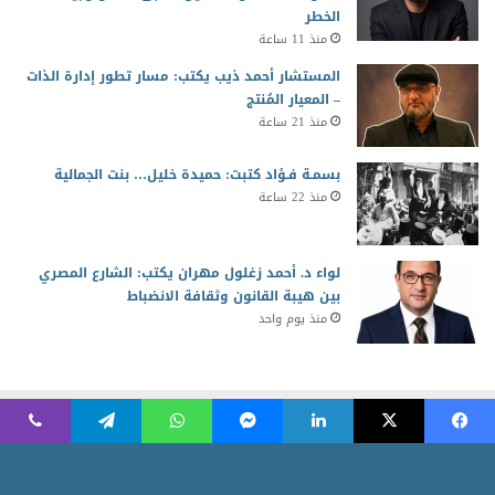
الخطر
منذ 11 ساعة
المستشار أحمد ذيب يكتب: مسار تطور إدارة الذات
– المعيار المُنتج
منذ 21 ساعة
بسمـة فـؤاد كتبت: حميدة خليل… بنت الجمالية
منذ 22 ساعة
لواء د. أحمد زغلول مهران يكتب: الشارع المصري
بين هيبة القانون وثقافة الانضباط
منذ يوم واحد
2026 جميع الحقوق محفوظة للمجلس العربي للمسئولية المجتمعية
Powered by AR Development Team