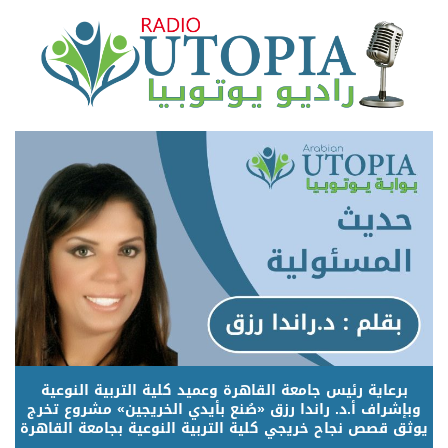
برعاية رئيس جامعة القاهرة وعميد كلية التربية النوعية
وبإشراف أ.د. راندا رزق «صُنع بأيدي الخريجين» مشروع تخرج
يوثق قصص نجاح خريجي كلية التربية النوعية بجامعة القاهرة