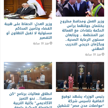
وزير العمل ومحافظ مطروح
وزير العدل: الحفاظ على هيبة
يختتمان جولتهما برأس
القضاء وتأمين المحاكم
الحكمة بلقاءات مع العمالة
مسئولية لا تقبل التهاون أو
غير المنتظمة .. ويتابعان
التقصير
مستوى الرعاية الصحية..
منذ 18 ساعة
ويكرّمان خريجي التدريب
المهني
منذ 18 ساعة
انطلاق فعاليات برنامج “كن
رئيس الوزراء يشهد توقيع
مستعدًا… نحو التميز
اتفاقية تأسيس شركة
الأكاديمي” بكلية التربية
“مواصلات مدن مصر” لتشغيل
للطفولة المبكرة جامعة