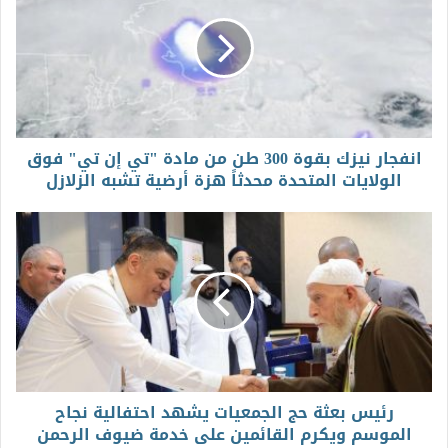
انفجار نيزك بقوة 300 طن من مادة "تي إن تي" فوق
الولايات المتحدة محدثاً هزة أرضية تشبه الزلازل
رئيس بعثة حج الجمعيات يشهد احتفالية نجاح
الموسم ويكرم القائمين على خدمة ضيوف الرحمن