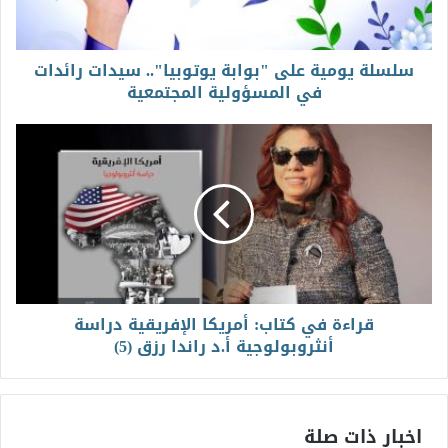
سلسلة يومية على "بوابة يوتوبيا".. سيدات رائدات
في المسؤولية المجتمعية
قراءة في كتاب: أمريكا الإفريقية دراسة
أنثروبولوجية أ.د راندا رزق (5)
اخبار ذات صلة