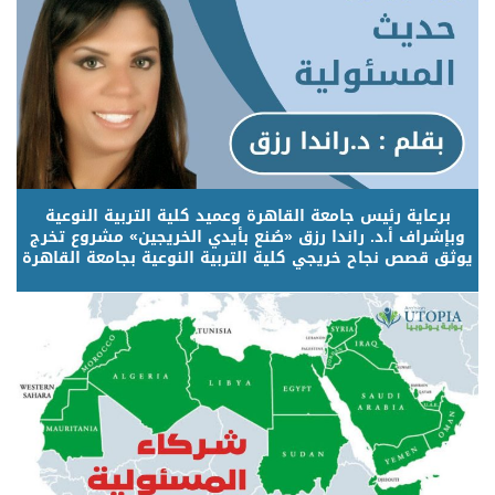
برعاية رئيس جامعة القاهرة وعميد كلية التربية النوعية
وبإشراف أ.د. راندا رزق «صُنع بأيدي الخريجين» مشروع تخرج
يوثق قصص نجاح خريجي كلية التربية النوعية بجامعة القاهرة