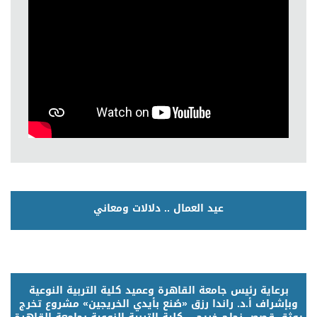
عيد العمال .. دلالات ومعاني
برعاية رئيس جامعة القاهرة وعميد كلية التربية النوعية
وبإشراف أ.د. راندا رزق «صُنع بأيدي الخريجين» مشروع تخرج