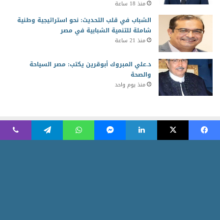
منذ 18 ساعة
الشباب في قلب التحديث: نحو استراتيجية وطنية
شاملة للتنمية الشبابية في مصر
منذ 21 ساعة
د.علي المبروك أبوقرين يكتب: مصر السياحة
والصحة
منذ يوم واحد
2026 جميع الحقوق محفوظة للمجلس العربي للمسئولية المجتمعية
Powered by AR Development Team
الرئيسية
منوعات
أخبار ومتابعات
الاقتصاد الأخضر
ثقافة وابداع
شركاء المسئولية
مقالات الرأى
أسرة التحرير
نبض العرب