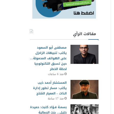
مقالات الرأي
مصطفى أبو السعود
يكتب: تنبيهات الزلازل
على الهواتف المحمولة…
حين تسبق التكنولوجيا
لحظة الخطر
منذ 6 ساعات
المستشار أحمد ذيب
يكتب: مسار تطور إدارة
الذات – المعيار المُنتج
منذ 17 ساعة
بسمـة فـؤاد كتبت: حميدة
خليل… بنت الجمالية