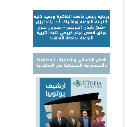
برعاية رئيس جامعة القاهرة وعميد كلية
التربية النوعية وبإشراف أ.د. راندا رزق
«صُنع بأيدي الخريجين» مشروع تخرج
يوثق قصص نجاح خريجي كلية التربية
النوعية بجامعة القاهرة
العمل الإنساني والمبادرات المجتمعية
والمسؤولية المجتمعية في السعودية