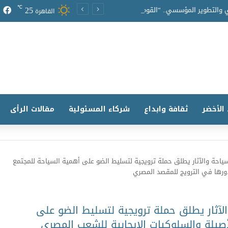
25
℃
لتعزيز التحول الرقمي والتطوير المؤسسي.. “القومي للأشخاص ذوي الإعاقة” يعمل على تطوير موقعه الإلكتروني ليصبح منصة رقمية متكاملة تدعم حوكمة ملف الإعاقة في مصر
القاهرة
 الأخضر
ثقافة وابداع
شركاء المسئولية
مقالات الرأى
لسياحة والآثار يطلق حملة ترويجية لتسليط الضو على أهمية السياحة للمجتمع
ودورها في الترويج للمقصد المصري
الآثار يطلق حملة ترويجية لتسليط الضو على
لأصيلة والسلوكيات الإيجابية للشعب المصري