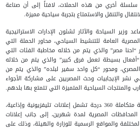
 سلسلة أخري من هذه الحملات، لافتاً إلى أن صناعة
تقال والتنقل والاستمتاع بتجربة سياحية مميزة.
ير السياحة والآثار لشئون الإدارات الاستراتيجية
المصرية العامة للتنشيط السياحي، محاور الحملة التي
“احنا مصر” والذي يتم من خلاله مخاطبة الفئات التي
“أفعال بسيطة تعمل فرق كبير” والذي يتم من خلاله
المصري، ومحور “كل واحد سفير لبلده” والذي يتم من
ي نشر الإيجابيات وحث المصريين على مشاركة الأجواء
ارب والمنتجات السياحية المتميزة التي تتمتع بها بلدهم.
وأوضح أن الحملة ستنطلق عبر خطة إعلانية متكاملة 360 درجة تشمل إعلانات تليفزيونية وإذاعية،
ع المحافظات المصرية لمدة شهرين، إلى جانب إعلانات
لمختلفة والمواقع الرسمية للوزارة والهيئة، وذلك على