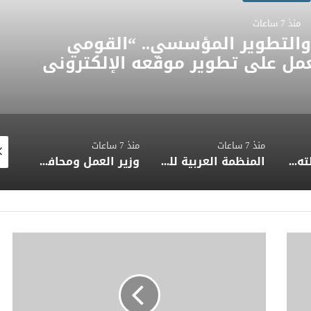
منذ 7 ساعات
 والتطوير المؤسسي.. “القومي
مل على تطوير موقعه الإلكتروني
لة تدعم حوكمة ملف الإعاقة في
مصر
منذ 7 ساعات
منذ 7 ساعات
منذ 5 ساعا
خلال كلمة فضيلته بجامعة القاهرة.. مفتي الجمهورية يؤكد الذكاء الاصطناعي ومصادر المعرفة الرقمية أدوات للبناء متى اقترنت بالقيم والمسؤولية
المنظمة العربية للسياحة تدعو لتخصيص خط هاتفي موحد 126 لتلقى بلاغات السائحين عند تعرضهم لأي مشاكل أثناء رحلاتهم السياحية بكافه الدول العربية
وزير العمل ومحافظ مطروح يختتمان جولتهما برأس الحكمة بلقاءات مع العمالة غير المنتظمة .. ويتابعان مستوى الرعاية الصحية.. ويكرّمان خريجي التدريب المهني