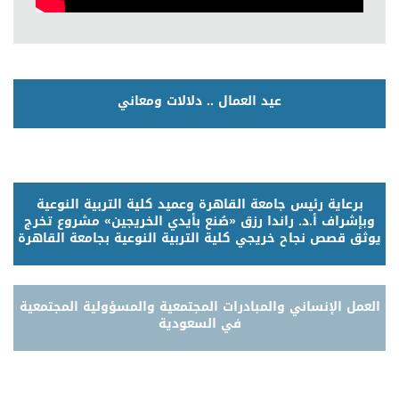
عيد العمال .. دلالات ومعاني
برعاية رئيس جامعة القاهرة وعميد كلية التربية النوعية
وبإشراف أ.د. راندا رزق «صُنع بأيدي الخريجين» مشروع تخرج
يوثق قصص نجاح خريجي كلية التربية النوعية بجامعة القاهرة
العمل الإنساني والمبادرات المجتمعية والمسؤولية المجتمعية
في السعودية