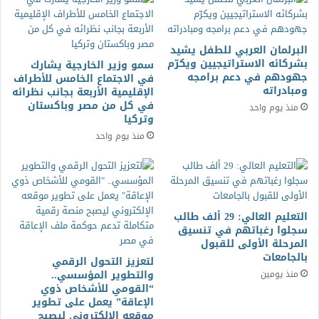
البرلمان العربي للطفل يشيد
بشركائه الاستراتيجيين ويكرّم
سمو وزير الخارجية يشارك
جهودهم في دعم برامجه
في الاجتماع الخامس للأطراف
ومبادراته
الإقليمية الأربعة بجانب نظرائه
في كل من مصر وباكستان
منذ يوم واحد
وتركيا
منذ يوم واحد
التعليم العالي: 29 ألف طالب
سجلوا رغباتهم في تنسيق
المرحلة الأولى للقبول
بالجامعات
لتعزيز التحول الرقمي
والتطوير المؤسسي..
منذ يومين
“القومي للأشخاص ذوي
الإعاقة” يعمل على تطوير
موقعه الإلكتروني ليصبح