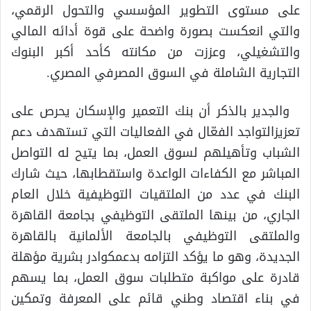
على مستوى التطوير المؤسسي والتحول الرقمي،
والتي انعكست بصورة واضحة على قوة أدائه المالي
والتشغيلي، وعززت من مكانته كأحد أكبر البنوك
التجارية الشاملة في السوق المصرفي المصري.
والجدير بالذكر أن بنك التعمير والإسكان يحرص على
تعزيز
التواجد الفعّال في الفعاليات التي تستهدف دعم
الشباب وتأهيلهم لسوق العمل، بما يتيح له التواصل
المباشر مع الكفاءات الواعدة واستقطابها
، حيث شارك
البنك
في
عدد من
الملتقيات التوظيفية خلال العام
الجاري
، من بينها الملتقى التوظيفي بجامعة القاهرة
والملتقى التوظيفي بالجامعة الألمانية بالقاهرة
الجديدة
،
وهو ما يؤكد التزامه
ب
دعم
كوادر بشرية مؤهلة
قادرة على مواكبة
متطلبات
سوق العمل
، بما يسهم
في بناء اقتصاد وطني قائم على المعرفة وتمكين