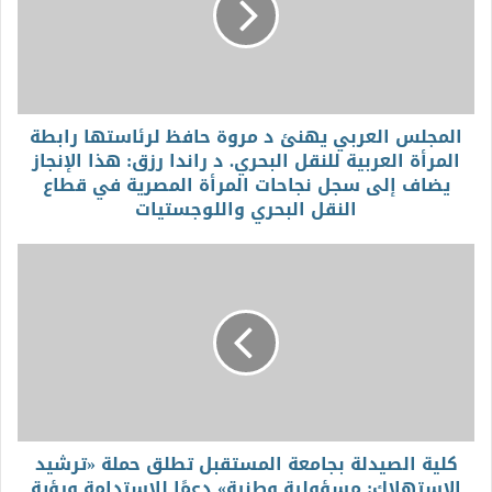
المجلس العربي يهنئ د مروة حافظ لرئاستها رابطة
المرأة العربية للنقل البحري. د راندا رزق: هذا الإنجاز
يضاف إلى سجل نجاحات المرأة المصرية في قطاع
النقل البحري واللوجستيات
كلية الصيدلة بجامعة المستقبل تطلق حملة «ترشيد
الاستهلاك: مسؤولية وطنية» دعمًا للاستدامة ورؤية