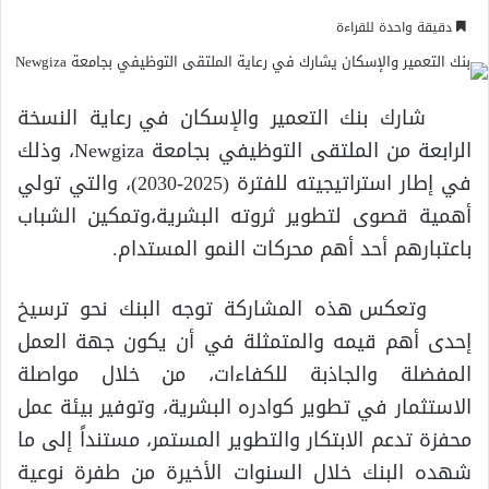
دقيقة واحدة للقراءة
شارك بنك التعمير والإسكان
في
رعاية النسخة
الرابعة من الملتقى التوظيفي بجامعة
Newgiza
،
وذلك
في إطار
استراتيجي
ته
للفترة (2025-2030)، والتي تولي
أهمية قصوى
لتطوير ثروته البشرية
،
وتمكين الشباب
باعتبارهم أحد أهم محركات النمو المستدام
.
وتعكس هذه المشاركة توجه البنك نحو
ترسيخ
إحدى أهم قيمه والمتمثلة في أن يكون
جهة
ال
عمل
المفضلة وال
جاذبة للكفاءات،
من خلال مواصلة
الاستثمار في تطوير كوادره البشرية، وتوفير بيئة عمل
محفزة تدعم الابتكار والتطوير المستمر، مستنداً إلى ما
شهده البنك خلال السنوات الأخيرة من طفرة نوعية