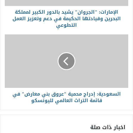
الإمارات: "الجروان" يشيد بالدور الكبير لمملكة
البحرين وقيادتها الحكيمة في دعم وتعزيز العمل
التطوعي
السعودية: إدراج محمية "عروق بني معارض" في
قائمة التراث العالمي لليونسكو
اخبار ذات صلة