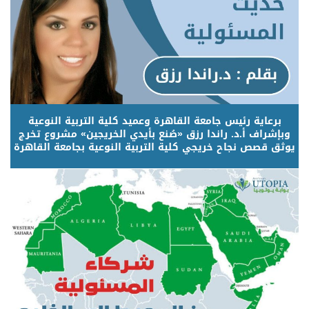
برعاية رئيس جامعة القاهرة وعميد كلية التربية النوعية
وبإشراف أ.د. راندا رزق «صُنع بأيدي الخريجين» مشروع تخرج
يوثق قصص نجاح خريجي كلية التربية النوعية بجامعة القاهرة