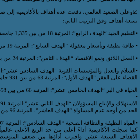
☑️وعلى الصعيد العالمي، دفعت عدة أهداف بالأكاديمية إلى صفوف المؤسس
تسعة أهداف وفق الترتيب التالي:
▪️التعليم الجيد “الهدف الرابع”: المرتبة 18 من بين 1,335 جامعة.
▪️ طاقة نظيفة وبأسعار معقولة “الهدف السابع”: المرتبة 19 من بين 892 جامعة.
▪️ العمل اللائق ونمو الاقتصاد “الهدف الثامن”: المرتبة 24 من بين 1,003 جامعة.
▪️السلام والعدل والمؤسسات القوية “الهدف السادس عشر”:المرتبة 44 من بين 914
القضاء على الفقر “الهدف الأول”: المرتبة 63 من بين 931 جامعة.
الحياة في البر “الهدف الخامس عشر”: المرتبة 66 من بين 658 جامعة.
▪️
الاستهلاك والإنتاج المسؤولان “الهدف الثاني عشر”:المرتبة 91 من بين 758 جامعة.
الحد من أوجه عدم المساواة “الهدف العاشر”: المرتبة 96 من بين 932 جامعة.
▪️المياه النظيفة والنظافة الصحية “الهدف السادس”: المرتبة 97 من بين 797 جامعة.
الأهداف السبعة عشر. واقترب أداؤها من ضعف المتوسط الع