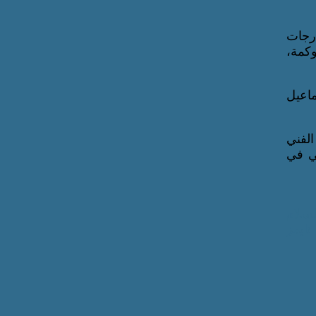
برية، ودرجات
كمة،
ماعيل
الفني
سي في
لسلام
ايمز