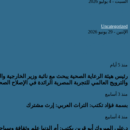
السبت - 4 يوليو 2026
الأمين العام لجامعة الدول العربية يهنيء مصر والمغرب لل
Uncategorized
الإثنين - 29 يونيو 2026
تحت شعار “قيادة تصنع الأثر”.. انطلاق النسخة
الدبلوماسية بالقاهرة
منذ 5 أيام
رئيس هيئة الرعاية الصحية يبحث مع نائبة وزير الخارجية وا
والترويج العالمي للتجربة المصرية الرائدة في الإصلاح الص
منذ 3 أسابيع
بسمة فؤاد تكتب: التراث العربي: إرث مشترك
منذ 4 أسابيع
د.علي المبروك أبو قرين يكتب: أم الدنيا علم وثقافة وسياح