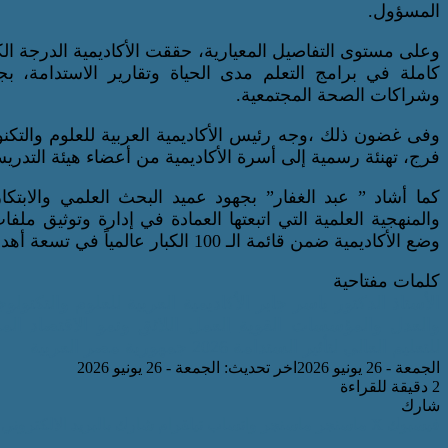
المسؤول.
كاملة في برامج التعلم مدى الحياة وتقارير الاستدامة، 
وشراكات الصحة المجتمعية.
وفى غضون ذلك ،وجه رئيس الأكاديمية العربية للعلوم والتكنول
فرج، تهنئة رسمية إلى أسرة الأكاديمية من أعضاء هيئة التدريس،
كما أشاد ” عبد الغفار” بجهود عميد البحث العلمي والابتكار
والمنهجية العلمية التي اتبعتها العمادة في إدارة وتوثيق مل
وضع الأكاديمية ضمن قائمة الـ 100 الكبار عالمياً في تسعة أهداف تنموية.
كلمات مفتاحية
الأستاذ الدكتور ياسر جابر
الأكاديمية العربية للعلوم والتكنولوج
والعدل والمؤسسات القوية
العمل اللائق ونمو الاقتصاد
الم
للتعليم العالي لتأثير الستدامة 2026
جمهورية مصر العربية
الجمعة - 26 يونيو 2026
اخر تحديث: الجمعة - 26 يونيو 2026
2 دقيقة للقراءة
شارك
فيسبوك
‫X
ماسنجر
ماسنجر
واتساب
تيلقرام
شارك بالبريد الالكتروني