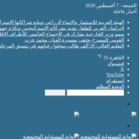
الجمعة - 7 أغسطس 2026
أخبار عاجلة
الهيئة العربية للاستثمار والإنماء الزراعي توسّع شراكاتها الاس
البرلمان العربي للطفل يشيد بشركائه الاستراتيجيين ويكرّم جه
سمو وزير الخارجية يشارك في الاجتماع الخامس للأطراف الإقلي
القومي للمسرح يحتفي بمسيرة الفنان محمد عزت
التعليم العالي: 29 ألف طالب سجلوا رغباتهم في تنسيق المرحلة الأولى للقبول بالجامعات
℃
القاهرة
35
فيسبوك
‫X
‫YouTube
انستقرام
الوضع المظلم
ابحث عن
القائمة
ابحث عن