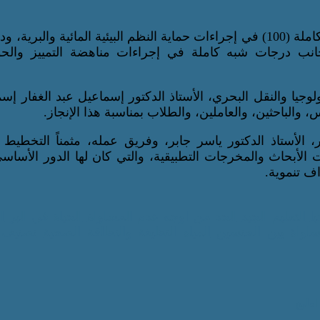
وعلى مستوى التفاصيل المعيارية، حققت الأكاديمية الدرجة الكاملة (100) في إجراءات حماية النظم البيئية المائية وال
بجانب درجات شبه كاملة في إجراءات مناهضة التمييز والحو
وجيا والنقل البحري، الأستاذ الدكتور إسماعيل عبد الغفار إس
 والباحثين، والعاملين، والطلاب بمناسبة هذا الإنجاز.
، الأستاذ الدكتور ياسر جابر، وفريق عمله، مثمناً التخطيط 
فات الأبحاث والمخرجات التطبيقية، والتي كان لها الدور الأسا
يا
التعليم الجيد
الحد من اوجه عدم المساواة
الحياة في البر
ا
ساواة بين الجنسين
المياه النظيفة والنظافة الصحية
تصنيف ت
اطبع