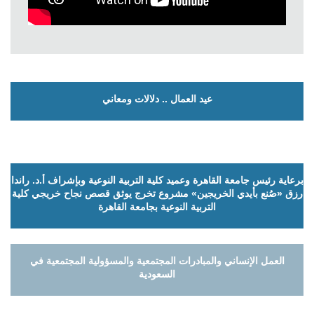
عيد العمال .. دلالات ومعاني
برعاية رئيس جامعة القاهرة وعميد كلية التربية النوعية وبإشراف أ.د. راندا
رزق «صُنع بأيدي الخريجين» مشروع تخرج يوثق قصص نجاح خريجي كلية
التربية النوعية بجامعة القاهرة
العمل الإنساني والمبادرات المجتمعية والمسؤولية المجتمعية في
السعودية