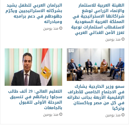
الهيئة العربية للاستثمار
البرلمان العربي للطفل يشيد
والإنماء الزراعي توسّع
بشركائه الاستراتيجيين ويكرّم
شراكاتها الاستراتيجية في
جهودهم في دعم برامجه
المملكة العربية السعودية
ومبادراته
لاستقطاب استثمارات نوعية
منذ يومين
تعزز الأمن الغذائي العربي
منذ يومين
سمو وزير الخارجية يشارك
التعليم العالي: 29 ألف طالب
في الاجتماع الخامس للأطراف
سجلوا رغباتهم في تنسيق
الإقليمية الأربعة بجانب نظرائه
المرحلة الأولى للقبول
في كل من مصر وباكستان
بالجامعات
وتركيا
منذ يومين
منذ يومين