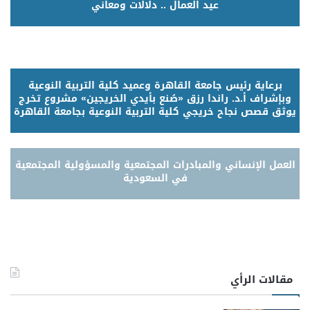
عيد العمال .. دلالات ومعاني
برعاية رئيس جامعة القاهرة وعميد كلية التربية النوعية
وبإشراف أ.د. راندا رزق «صُنع بأيدي الخريجين» مشروع تخرج
يوثق قصص نجاح خريجي كلية التربية النوعية بجامعة القاهرة
العمل الإنساني والمبادرات المجتمعية والمسؤولية المجتمعية
في السعودية
مقالات الرأي