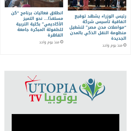
انطلاق فعاليات برنامج “كن
رئيس الوزراء يشهد توقيع
مستعدًا… نحو التميز
اتفاقية تأسيس شركة
الأكاديمي” بكلية التربية
“مواصلات مدن مصر” لتشغيل
للطفولة المبكرة جامعة
منظومة النقل الذكي بالمدن
القاهرة
الجديدة
منذ يوم واحد
منذ يوم واحد