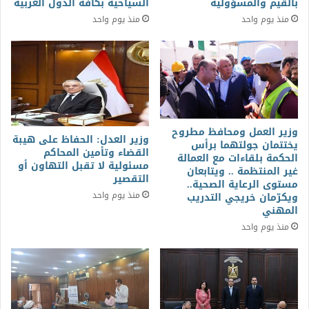
بالقيم والمسؤولية
السياحية بكافه الدول العربية
منذ يوم واحد
منذ يوم واحد
وزير العمل ومحافظ مطروح
وزير العدل: الحفاظ على هيبة
يختتمان جولتهما برأس
القضاء وتأمين المحاكم
الحكمة بلقاءات مع العمالة
مسئولية لا تقبل التهاون أو
غير المنتظمة .. ويتابعان
التقصير
مستوى الرعاية الصحية..
منذ يوم واحد
ويكرّمان خريجي التدريب
المهني
منذ يوم واحد