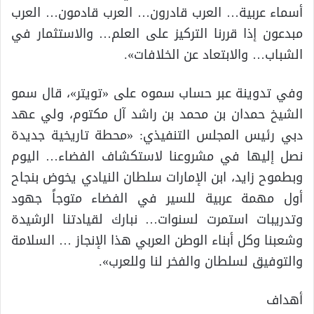
أسماء عربية… العرب قادرون… العرب قادمون… العرب
مبدعون إذا قررنا التركيز على العلم… والاستثمار في
الشباب… والابتعاد عن الخلافات».
وفي تدوينة عبر حساب سموه على «تويتر»، قال سمو
الشيخ حمدان بن محمد بن راشد آل مكتوم، ولي عهد
دبي رئيس المجلس التنفيذي: «محطة تاريخية جديدة
نصل إليها في مشروعنا لاستكشاف الفضاء… اليوم
وبطموح زايد، ابن الإمارات سلطان النيادي يخوض بنجاح
أول مهمة عربية للسير في الفضاء متوجاً جهود
وتدريبات استمرت لسنوات… نبارك لقيادتنا الرشيدة
وشعبنا وكل أبناء الوطن العربي هذا الإنجاز … السلامة
والتوفيق لسلطان والفخر لنا وللعرب».
أهداف