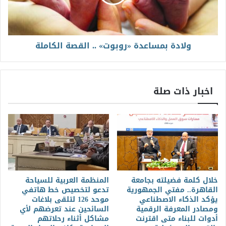
ولادة بمساعدة «روبوت» .. القصة الكاملة
اخبار ذات صلة
خلال كلمة فضيلته بجامعة
المنظمة العربية للسياحة
القاهرة.. مفتي الجمهورية
تدعو لتخصيص خط هاتفي
يؤكد الذكاء الاصطناعي
موحد 126 لتلقى بلاغات
ومصادر المعرفة الرقمية
السائحين عند تعرضهم لأي
أدوات للبناء متى اقترنت
مشاكل أثناء رحلاتهم