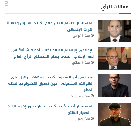
مقالات الرأي
المستشار/ حسام الدين علام يكتب: القانون وحماية
التراث الإنساني
منذ 9 ثواني
الإعلامي إبراهيم الصياد يكتب: أخطاء شائعة في
لغة الإعلام… عندما يصنع المصطلح الرأي العام
منذ 6 دقائق
مصطفى أبو السعود يكتب: تنبيهات الزلازل على
الهواتف المحمولة… حين تسبق التكنولوجيا لحظة
الخطر
منذ يوم واحد
المستشار أحمد ذيب يكتب: مسار تطور إدارة الذات
– المعيار المُنتج
منذ يومين