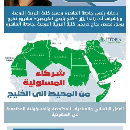
برعاية رئيس جامعة القاهرة وعميد كلية التربية النوعية
وبإشراف أ.د. راندا رزق «صُنع بأيدي الخريجين» مشروع تخرج
يوثق قصص نجاح خريجي كلية التربية النوعية بجامعة القاهرة
العمل الإنساني والمبادرات المجتمعية والمسؤولية المجتمعية
في السعودية