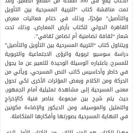
الكتاب يقع فى 300 صفحة من القطع الصغير، وقد
تمت مناقشة كتاب “التربية المسرحية بين التأويل
والتأصيل” مؤخرًا، وذلك في ختام فعاليات معرض
القاهرة الدولي للكتاب بأرض المعارض، وذلك تحت
شعار “ثقافة تضامنية أم تضامن ثقافي”.
ويتناول كتاب “التربية المسرحية بين التأويل والتأصيل”
دراسة سوسيو تربوية والرؤى الاجتماعية والتربوية
للمسرح، باعتباره الوسيلة الوحيدة للتعبير عن ما يجول
في خاطر وأحاسيس كاتب النص المسرحي، ويأتي من
الحركة ومن الكلام وبعض المؤثرات الأخرى لكي تحول
معنى المسرحية إلى مشاهدة تمثيلية أمام الجمهور،
حيث يتم شرح بين مجموعة عناصر فنية كالإخراج
والتمثيل والموسيقىـ ومن الديكور والإضاءة مكونين
في النهاية المسرحية بصورتها وأفكارها المتكاملة.
وهذا الكتاب هو الجزء الثاني من الكتاب الأول الذي