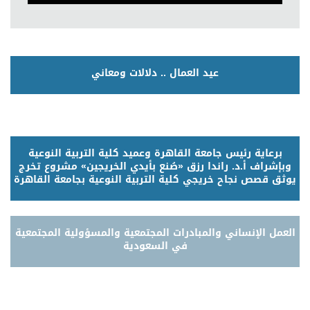
عيد العمال .. دلالات ومعاني
برعاية رئيس جامعة القاهرة وعميد كلية التربية النوعية
وبإشراف أ.د. راندا رزق «صُنع بأيدي الخريجين» مشروع تخرج
يوثق قصص نجاح خريجي كلية التربية النوعية بجامعة القاهرة
العمل الإنساني والمبادرات المجتمعية والمسؤولية المجتمعية
في السعودية