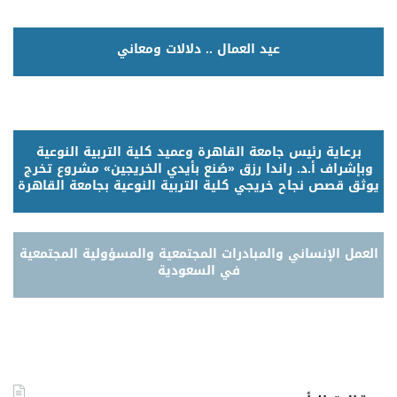
عيد العمال .. دلالات ومعاني
برعاية رئيس جامعة القاهرة وعميد كلية التربية النوعية
وبإشراف أ.د. راندا رزق «صُنع بأيدي الخريجين» مشروع تخرج
يوثق قصص نجاح خريجي كلية التربية النوعية بجامعة القاهرة
العمل الإنساني والمبادرات المجتمعية والمسؤولية المجتمعية
في السعودية