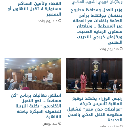
القضاء وتأمين المحاكم
مسئولية لا تقبل التهاون أو
وزير العمل ومحافظ مطروح
التقصير
يختتمان جولتهما برأس
الحكمة بلقاءات مع العمالة
منذ يوم واحد
غير المنتظمة .. ويتابعان
مستوى الرعاية الصحية..
ويكرّمان خريجي التدريب
المهني
منذ يوم واحد
انطلاق فعاليات برنامج “كن
رئيس الوزراء يشهد توقيع
مستعدًا… نحو التميز
اتفاقية تأسيس شركة
الأكاديمي” بكلية التربية
“مواصلات مدن مصر” لتشغيل
للطفولة المبكرة جامعة
منظومة النقل الذكي بالمدن
القاهرة
الجديدة
منذ يومين
منذ يوم واحد