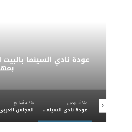
عودة نادي السينما بالبيت 
بمهر
منذ أسبوعين
منذ 4 أسابيع
القومي للمسرح يحتفي بمسيرة الفنان محمد عزت
عودة نادي السينما بالبيت الروسي بعرض فيلم «التحدي» الفائز بمهرجان الغردقة