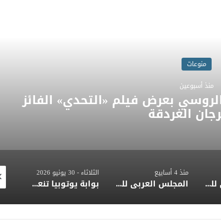
اقرأ المزيد
منوعات
منذ أسبوعين
الروسي بعرض فيلم «التحدي» الفائز
جان الغردقة
منذ 4 أسابيع
الثلاثاء - 30 يونيو 2026
منذ 3 ساعا
المجلس العربي للمسؤولية المجتمعية يعزي أمير دولة قطر في وفاة الأمير الوالد ويؤكد مشاطرته للأشقاء أحزانهم
المجلس العربي للمسؤولية المجتمعية يهنئ المصرفي وليد الشربيني بمنصبه الجديد في بنك التنمية الصناعية
بوابة يوتوبيا تنعي زوج الدكتورة نيفين الكيلاني وزير الثقافة الأسبق