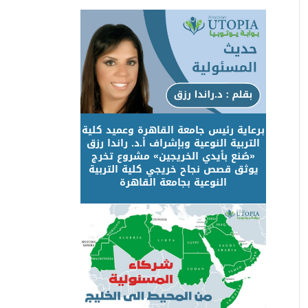
برعاية رئيس جامعة القاهرة وعميد كلية
التربية النوعية وبإشراف أ.د. راندا رزق
«صُنع بأيدي الخريجين» مشروع تخرج
يوثق قصص نجاح خريجي كلية التربية
النوعية بجامعة القاهرة