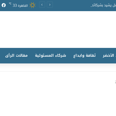
33
℃
البرلمان العربي للطفل يشيد بشركائه الاستراتيجيين ويكرّم جهودهم في دعم برامجه ومبادراته
القاهرة
 الأخضر
ثقافة وابداع
شركاء المسئولية
مقالات الرأى