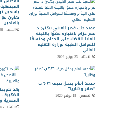
المجلس ال
المجتمعية 
ياسمين ثر
تعاون مع ا
بالعلمين
عميد طب قصر العيني يهنئ د.
السبت - 20 يونيو 2026
عمر عزام باختياره عضوًا باللجنة
العليا للقضاء على الجذام ومنسقًا
للقوافل الطبية بوزارة التعليم
العالي
الثلاثاء - 23 يونيو 2026
محمد امام يدخل صيف ٢٠٢٦ ب
“صقر وكناريا”
بعد تتويجه
الذهبية .
الخميس - 18 يونيو 2026
المصرية وا
الثلاثاء - 16 يونيو 2026