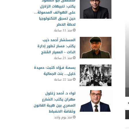
مصطفى أبو السعود
يكتب: تنبيهات الزلازل
على الهواتف المحمولة…
حين تسبق التكنولوجيا
لحظة الخطر
منذ 11 ساعة
منوعات
المستشار أحمد ذيب
يكتب: مسار تطور إدارة
منذ 4 أسابيع
الذات – المعيار المُنتج
المجلس العربي للمسؤولية المج
منذ 21 ساعة
في وفاة الأمير الوالد ويؤكد 
بسمـة فـؤاد كتبت: حميدة
خليل… بنت الجمالية
منذ 22 ساعة
لواء د. أحمد زغلول
مهران يكتب: الشارع
ت
منذ أسبوعين
منذ 4 أسابيع
المصري بين هيبة القانون
القومي للمسرح يحتفي بمسيرة الفنان محمد عزت
عودة نادي السينما بالبيت الروسي بعرض فيلم «التحدي» الفائز بمهرجان الغردقة
وثقافة الانضباط
منذ يوم واحد