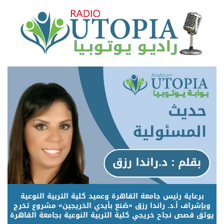
برعاية رئيس جامعة القاهرة وعميد كلية التربية النوعية
وبإشراف أ.د. راندا رزق «صُنع بأيدي الخريجين» مشروع تخرج
يوثق قصص نجاح خريجي كلية التربية النوعية بجامعة القاهرة