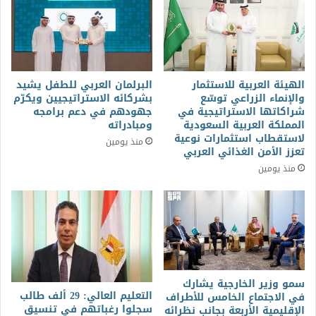
الهيئة العربية للاستثمار
البرلمان العربي للطفل يشيد
والإنماء الزراعي توسّع
بشركائه الاستراتيجيين ويكرّم
شراكاتها الاستراتيجية في
جهودهم في دعم برامجه
المملكة العربية السعودية
ومبادراته
لاستقطاب استثمارات نوعية
منذ يومين
تعزز الأمن الغذائي العربي
منذ يومين
سمو وزير الخارجية يشارك
التعليم العالي: 29 ألف طالب
في الاجتماع الخامس للأطراف
سجلوا رغباتهم في تنسيق
الإقليمية الأربعة بجانب نظرائه