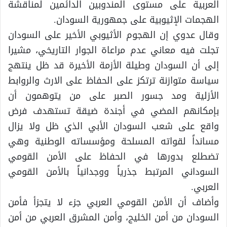
العربية على مستوى المندوبين الدائمين لمناقشة
الهجمات الإثيوبية على جمهورية السودان.
وقال عدوي إن الهجوم الأثيوبي الأخير على السودان
تجلت فيه معاني عدم مراعاة الجوار التاريخي، مشيرا
إلى أن السودان وطيلة الأزمة الأخيرة قد ظل ينتهج
سياسة متوازنة ترتكز على الحفاظ على الارث والروابط
الأزلية ومد جسور الصبر على من يتوهمون أن
بإمكانهم المضي في أجندة ضيقة تستهدف فرض
واقع على شعب السودان الأبي الذي ظل ولا يزال
مسانداً لقواته المسلحة ومؤسساته الوطنية وهي
تضطلع بدورها في الحفاظ على الأمن القومي
السوداني المرتبط جذرياً ووجدانياً بالأمن القومي
العربي.
وأضاف أن الأمن القومي العربي جزء لا يتجزأ فأمن
السودان من أمن الخليج، وأمن المشرق العربي من أمن