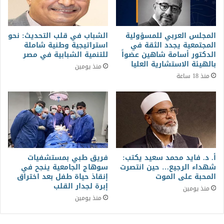
المجلس العربي للمسؤولية
الشباب في قلب التحديث: نحو
المجتمعية يجدد الثقة في
استراتيجية وطنية شاملة
الدكتور أسامة شاهين عضواً
للتنمية الشبابية في مصر
بالهيئة الاستشارية العليا
منذ يومين
منذ 18 ساعة
أ. د. فايد محمد سعيد يكتب:
فريق طبي بمستشفيات
شهداء الرجيع… حين انتصرت
سوهاج الجامعية ينجح في
المحبة على الموت
إنقاذ حياة طفل بعد اختراق
إبرة لجدار القلب
منذ يومين
منذ يومين