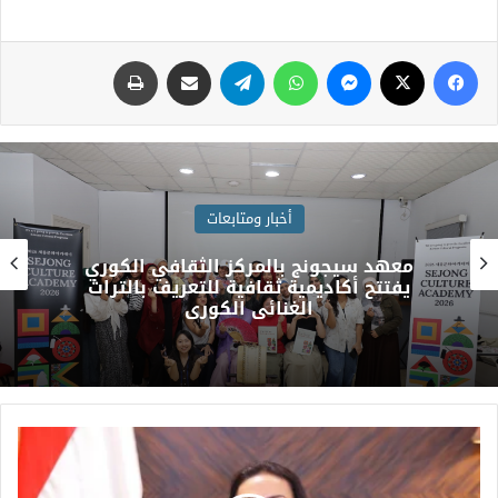
أخبار ومتابعات
بمقر كليّة التّربية للعلـــــوم الإنســــانيّة
بجـامعة الأنبار .. منــاقشة أطروحة دكتوراه
بعنوان :( تقنيات السرد في أراجيز العرب
ديوان رؤبة بن العجاج أنموذجاً )