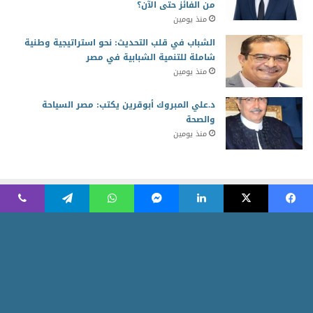
من الفائز حتى الآن؟
منذ يومين
الشباب في قلب التحديث: نحو استراتيجية وطنية
شاملة للتنمية الشبابية في مصر
منذ يومين
د.علي المبروك أبوقرين يكتب: مصر السياحة
والصحة
منذ يومين
2026 جميع الحقوق محفوظة للمجلس العربي للمسئولية المجتمعية
Powered by AR Development Team
الرئيسية
منوعات
أخبار ومتابعات
الاقتصاد الأخضر
ثقافة وابداع
شركاء المسئولية
مقالات الرأى
أسرة التحرير
نبض العرب