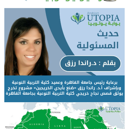
برعاية رئيس جامعة القاهرة وعميد كلية التربية النوعية
وبإشراف أ.د. راندا رزق «صُنع بأيدي الخريجين» مشروع تخرج
يوثق قصص نجاح خريجي كلية التربية النوعية بجامعة القاهرة